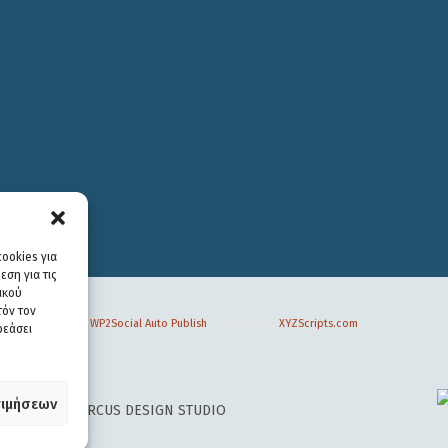
ookies για
ση για τις
ικού
τόν τον
WP2Social Auto Publish
Powered By :
XYZScripts.com
ρεάσει
ιμήσεων
 DESIGN BY
CIRCUS DESIGN STUDIO