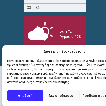
30
31
o
23.11
C
Υγρασία 49%
Διαχείριση Συγκατάθεσης
Για να παρέχουμε την καλύτερη εμπειρία, χρησιμοποιούμε τεχνολογίες όπως c
την αποθήκευση ή/και την πρόσβαση σε πληροφορίες συσκευών. Η συγκατάθε
25/7
26/7
27/7
εν λόγω τεχνολογίες θα μας επιτρέψει να επεξεργαστούμε δεδομένα προσωπ
o
o
o
15.73
C
17.99
C
20.94
C
χαρακτήρα, όπως συμπεριφορά περιήγησης ή μοναδικά αναγνωριστικά σε αυ
ιστότοπο. Η μη συγκατάθεση ή η ανάκληση της συγκατάθεσης, μπορεί να επη
αρνητικά ορισμένες λειτουργίες και δυνατότητες.
Πολιτική Προστασίας
|
Δήλωση Προσβασιμότητας
© COPYRIGHT ΔΗΜΟΣ ΣΟΥΛΙΟΥ 2026
Αποδοχή
Δεν αποδέχομαι
Προβολή προτ
WEB DEVELOPMENT BY
ΕΓΚΡΙΤΟΣ GROUP
| GRAPHICS