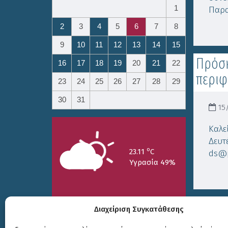
1
Παρα
2
3
4
5
6
7
8
9
10
11
12
13
14
15
Πρόσκ
16
17
18
19
20
21
22
περιφ
23
24
25
26
27
28
29
30
31
15/
Καλε
Δευτ
o
23.11
C
ds@p
Υγρασία 49%
Διαχείριση Συγκατάθεσης
25/7
26/7
27/7