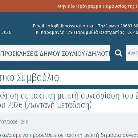
Μηνιαίο Πρόγραμμα Παρουσίας της Παι
Email:
info@dimossouliou.gr
-
Τηλέφωνο 26663 6
 2026
Κ. Καραμανλή 179 Παραμυθιά Θεσπρωτίας Τ.Κ 4
/
ΠΡΟΣΚΛΉΣΕΙΣ ΔΉΜΟΥ ΣΟΥΛΊΟΥ
/ΔΗΜΟΤΙΚΌ ΣΥΜΒ
τικό Συμβούλιο
ληση σε τακτική μεικτή συνεδρίαση του 
ου 2026 (Ζωντανή μετάδοση)
07/2026 12:18
καλούμε να προσέλθετε σε τακτική μεικτή δημόσια συνεδρί