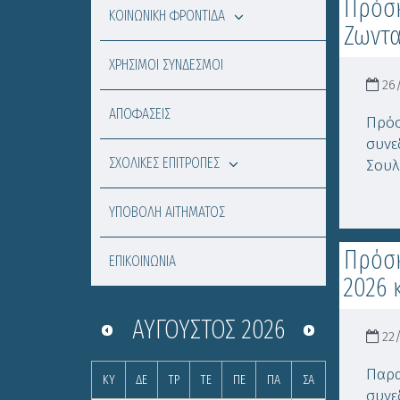
Πρόσκ
ΚΟΙΝΩΝΙΚΗ ΦΡΟΝΤΙΔΑ
Ζωντ
ΧΡΗΣΙΜΟΙ ΣΥΝΔΕΣΜΟΙ
26/
ΑΠΟΦΑΣΕΙΣ
Πρόσ
συνε
ΣΧΟΛΙΚΕΣ ΕΠΙΤΡΟΠΕΣ
Σουλ
ΥΠΟΒΟΛΗ ΑΙΤΗΜΑΤΟΣ
Πρόσκ
ΕΠΙΚΟΙΝΩΝΙΑ
2026 
ΑΎΓΟΥΣΤΟΣ
2026
22/
Παρα
ΚΥ
ΔΕ
ΤΡ
ΤΕ
ΠΕ
ΠΑ
ΣΑ
συνε