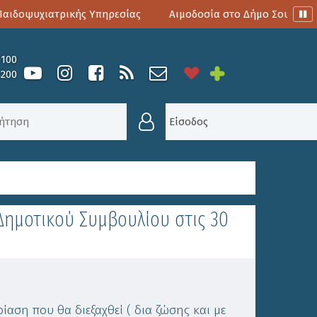
δοψυχιατρικής Υπηρεσίας
Αιμοδοσία στο Δήμο Σουλίου
0100
6200
ΟΎΛΙΟ
Είσοδος
Δημοτικού Συμβουλίου στις 30
αση που θα διεξαχθεί ( δια ζώσης και με