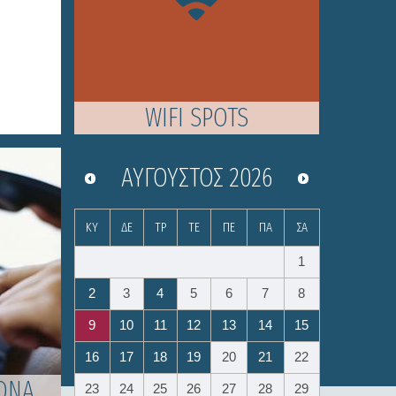
WIFI SPOTS
ΑΎΓΟΥΣΤΟΣ
2026
ΚΥ
ΔΕ
ΤΡ
ΤΕ
ΠΕ
ΠΑ
ΣΑ
1
2
3
4
5
6
7
8
9
10
11
12
13
14
15
16
17
18
19
20
21
22
ΩΝΑ
23
24
25
26
27
28
29