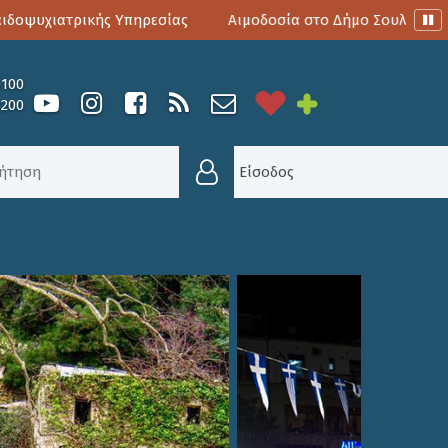
υχιατρικής Υπηρεσίας
Αιμοδοσία στο Δήμο Σουλίου
Π
0100
6200
Είσοδος