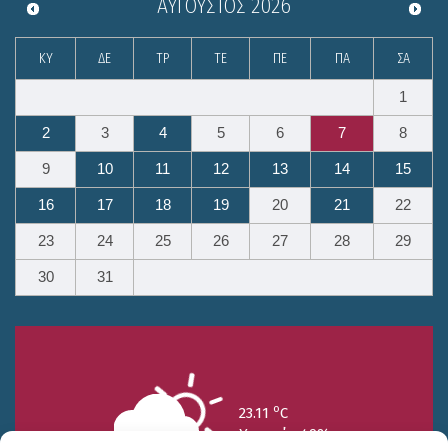
ΑΎΓΟΥΣΤΟΣ
2026
ΚΥ
ΔΕ
ΤΡ
ΤΕ
ΠΕ
ΠΑ
ΣΑ
1
2
3
4
5
6
7
8
9
10
11
12
13
14
15
16
17
18
19
20
21
22
23
24
25
26
27
28
29
30
31
o
23.11
C
Υγρασία 49%