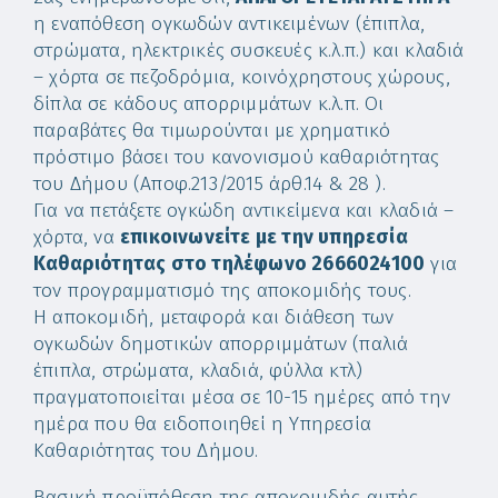
η εναπόθεση ογκωδών αντικειμένων (έπιπλα,
στρώματα, ηλεκτρικές συσκευές κ.λ.π.) και κλαδιά
– χόρτα σε πεζοδρόμια, κοινόχρηστους χώρους,
δίπλα σε κάδους απορριμμάτων κ.λ.π. Οι
παραβάτες θα τιμωρούνται με χρηματικό
πρόστιμο βάσει του κανονισμού καθαριότητας
του Δήμου (Αποφ.213/2015 άρθ.14 & 28 ).
Για να πετάξετε ογκώδη αντικείμενα και κλαδιά –
χόρτα, να
επικοινωνείτε με την υπηρεσία
Καθαριότητας στο τηλέφωνο 2666024100
για
τον προγραμματισμό της αποκομιδής τους.
Η αποκομιδή, μεταφορά και διάθεση των
ογκωδών δημοτικών απορριμμάτων (παλιά
έπιπλα, στρώματα, κλαδιά, φύλλα κτλ)
πραγματοποιείται μέσα σε 10-15 ημέρες από την
ημέρα που θα ειδοποιηθεί η Υπηρεσία
Καθαριότητας του Δήμου.
Βασική προϋπόθεση της αποκομιδής αυτής