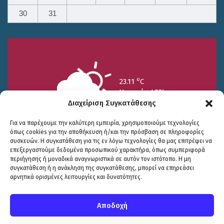
30
31
o
23.11
C
Υγρασία 49%
Διαχείριση Συγκατάθεσης
Για να παρέχουμε την καλύτερη εμπειρία, χρησιμοποιούμε τεχνολογίες
όπως cookies για την αποθήκευση ή/και την πρόσβαση σε πληροφορίες
συσκευών. Η συγκατάθεση για τις εν λόγω τεχνολογίες θα μας επιτρέψει να
επεξεργαστούμε δεδομένα προσωπικού χαρακτήρα, όπως συμπεριφορά
περιήγησης ή μοναδικά αναγνωριστικά σε αυτόν τον ιστότοπο. Η μη
25/7
26/7
27/7
συγκατάθεση ή η ανάκληση της συγκατάθεσης, μπορεί να επηρεάσει
o
o
o
15.73
C
17.99
C
20.94
C
αρνητικά ορισμένες λειτουργίες και δυνατότητες.
WP2Social Auto Publish
Powered By :
XYZScripts.com
Πολιτική Προστασίας
|
Δήλωση Προσβασιμότητας
© COPYRIGHT ΔΗΜΟΣ ΣΟΥΛΙΟΥ 2026
Αποδοχή
WEB DEVELOPMENT BY
ΕΓΚΡΙΤΟΣ GROUP
| GRAPHICS DESIGN BY
CIRCUS DESIGN STUDIO