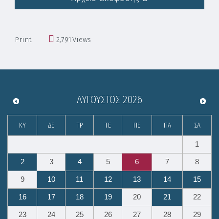
Print
2,791
Views
ΑΎΓΟΥΣΤΟΣ
2026
ΚΥ
ΔΕ
ΤΡ
ΤΕ
ΠΕ
ΠΑ
ΣΑ
1
2
3
4
5
6
7
8
9
10
11
12
13
14
15
16
17
18
19
20
21
22
23
24
25
26
27
28
29