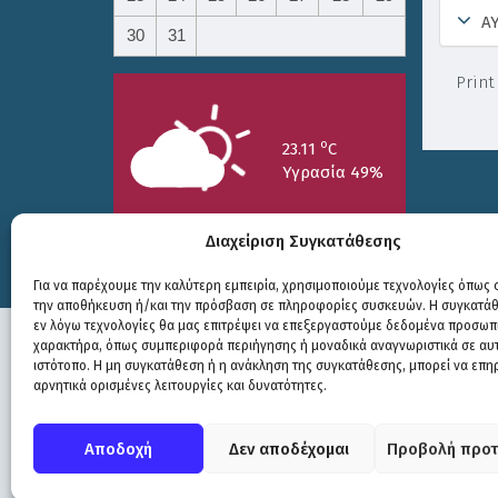
Α
30
31
Print
o
23.11
C
Υγρασία 49%
Διαχείριση Συγκατάθεσης
Για να παρέχουμε την καλύτερη εμπειρία, χρησιμοποιούμε τεχνολογίες όπως c
την αποθήκευση ή/και την πρόσβαση σε πληροφορίες συσκευών. Η συγκατάθε
25/7
26/7
27/7
εν λόγω τεχνολογίες θα μας επιτρέψει να επεξεργαστούμε δεδομένα προσωπ
o
o
o
15.73
C
17.99
C
20.94
C
χαρακτήρα, όπως συμπεριφορά περιήγησης ή μοναδικά αναγνωριστικά σε αυ
ιστότοπο. Η μη συγκατάθεση ή η ανάκληση της συγκατάθεσης, μπορεί να επη
αρνητικά ορισμένες λειτουργίες και δυνατότητες.
Πολιτική Προστασίας
|
Δήλωση Προσβασιμότητας
© COPYRIGHT ΔΗΜΟΣ ΣΟΥΛΙΟΥ 2026
Αποδοχή
Δεν αποδέχομαι
Προβολή προτ
WEB DEVELOPMENT BY
ΕΓΚΡΙΤΟΣ GROUP
| GRAPHICS