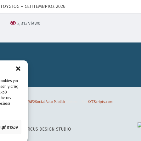
ΥΓΟΥΣΤΟΣ – ΣΕΠΤΕΜΒΡΙΟΣ 2026
2,813
Views
ookies για
ση για τις
ικού
τόν τον
WP2Social Auto Publish
Powered By :
XYZScripts.com
ρεάσει
ιμήσεων
 DESIGN BY
CIRCUS DESIGN STUDIO