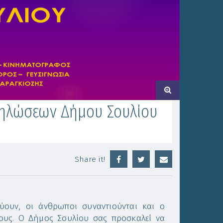
δηλώσεων Δήμου Σουλίου
Share it!
εύουν, οι άνθρωποι συναντιούνται και ο
λους. Ο Δήμος Σουλίου σας προσκαλεί να