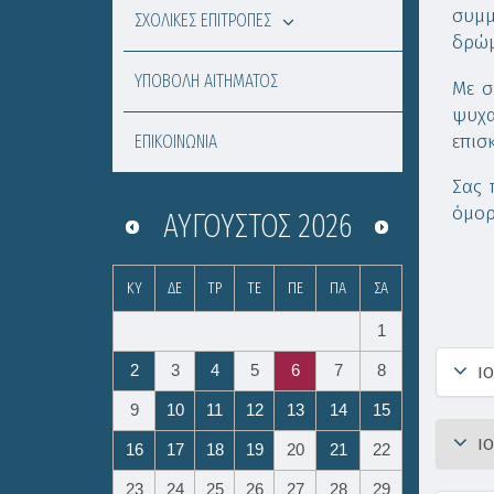
συμμ
ΣΧΟΛΙΚΕΣ ΕΠΙΤΡΟΠΕΣ
δρώμ
ΥΠΟΒΟΛΗ ΑΙΤΗΜΑΤΟΣ
Με σ
ψυχα
επισ
ΕΠΙΚΟΙΝΩΝΙΑ
Σας 
όμορ
ΑΎΓΟΥΣΤΟΣ
2026
ΚΥ
ΔΕ
ΤΡ
ΤΕ
ΠΕ
ΠΑ
ΣΑ
1
2
3
4
5
6
7
8
ΙΟ
9
10
11
12
13
14
15
ΙΟ
16
17
18
19
20
21
22
23
24
25
26
27
28
29