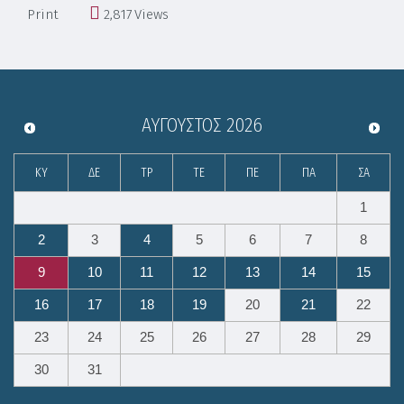
Print
2,817
Views
ΑΎΓΟΥΣΤΟΣ
2026
ΚΥ
ΔΕ
ΤΡ
ΤΕ
ΠΕ
ΠΑ
ΣΑ
1
2
3
4
5
6
7
8
9
10
11
12
13
14
15
16
17
18
19
20
21
22
23
24
25
26
27
28
29
30
31