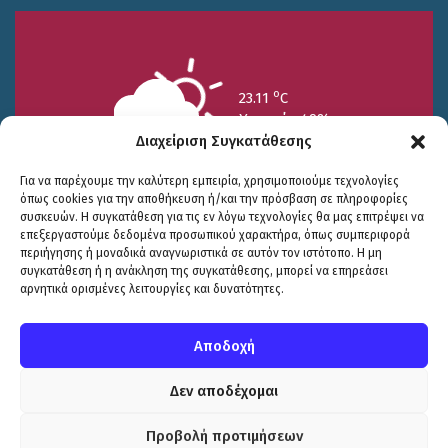
o
23.11
C
Υγρασία 49%
Διαχείριση Συγκατάθεσης
Για να παρέχουμε την καλύτερη εμπειρία, χρησιμοποιούμε τεχνολογίες
όπως cookies για την αποθήκευση ή/και την πρόσβαση σε πληροφορίες
συσκευών. Η συγκατάθεση για τις εν λόγω τεχνολογίες θα μας επιτρέψει να
επεξεργαστούμε δεδομένα προσωπικού χαρακτήρα, όπως συμπεριφορά
περιήγησης ή μοναδικά αναγνωριστικά σε αυτόν τον ιστότοπο. Η μη
25/7
26/7
27/7
συγκατάθεση ή η ανάκληση της συγκατάθεσης, μπορεί να επηρεάσει
o
o
o
15.73
C
17.99
C
20.94
C
αρνητικά ορισμένες λειτουργίες και δυνατότητες.
WP2Social Auto Publish
Powered By :
XYZScripts.com
Πολιτική Προστασίας
|
Δήλωση Προσβασιμότητας
© COPYRIGHT ΔΗΜΟΣ ΣΟΥΛΙΟΥ 2026
Αποδοχή
WEB DEVELOPMENT BY
ΕΓΚΡΙΤΟΣ GROUP
| GRAPHICS DESIGN BY
CIRCUS DESIGN STUDIO
Δεν αποδέχομαι
Προβολή προτιμήσεων