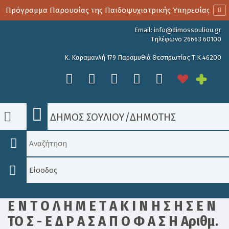
ο Πρόγραμμα Παρουσίας της Παιδοψυχιατρικής Υπηρεσίας
Email:
info@dimossouliou.gr
Τηλέφωνο 26663 60100
Κ. Καραμανλή 179 Παραμυθιά Θεσπρωτίας Τ.Κ 46200
ΔΗΜΟΣ ΣΟΥΛΙΟΥ
/
ΔΗΜΟΤΗΣ
Είσοδος
Ε Ν Τ Ο Λ Η Μ Ε Τ Α Κ Ι Ν Η Σ Η Σ Ε Ν
ΤΟ Σ - Ε Δ Ρ Α Σ Α Π Ο Φ Α Σ Η Αριθμ.