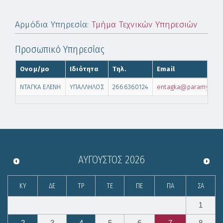
Αρμόδια Υπηρεσία
:
Τμήμα Τεχνικών Υπηρεσιών
Προσωπικό Υπηρεσίας
Ονομ/μο
Ιδιότητα
Τηλ.
Email
ΝΤΑΓΚΑ ΕΛΕΝΗ
ΥΠΑΛΛΗΛΟΣ
2666360124
entagka@paramythia.
ΑΎΓΟΥΣΤΟΣ
2026
ΚΥ
ΔΕ
ΤΡ
ΤΕ
ΠΕ
ΠΑ
ΣΑ
1