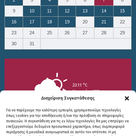
2
3
4
5
6
7
8
9
10
11
12
13
14
15
16
17
18
19
20
21
22
23
24
25
26
27
28
29
30
31
o
23.11
C
Υγρασία 49%
Διαχείριση Συγκατάθεσης
Για να παρέχουμε την καλύτερη εμπειρία, χρησιμοποιούμε τεχνολογίες
όπως cookies για την αποθήκευση ή/και την πρόσβαση σε πληροφορίες
συσκευών. Η συγκατάθεση για τις εν λόγω τεχνολογίες θα μας επιτρέψει να
επεξεργαστούμε δεδομένα προσωπικού χαρακτήρα, όπως συμπεριφορά
περιήγησης ή μοναδικά αναγνωριστικά σε αυτόν τον ιστότοπο. Η μη
25/7
26/7
27/7