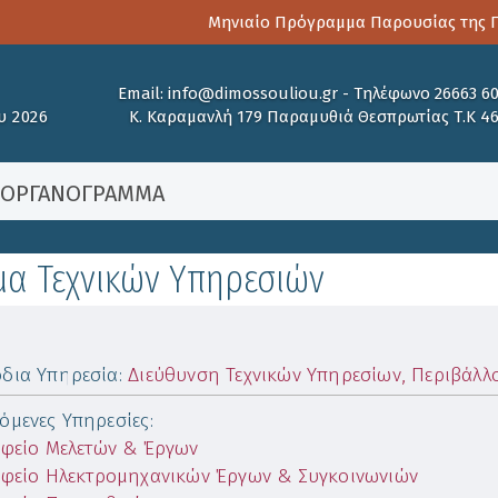
Μηνιαίο Πρόγραμμα Παρουσίας της Παι
Email:
info@dimossouliou.gr
-
Τηλέφωνο 26663 6
υ 2026
Κ. Καραμανλή 179 Παραμυθιά Θεσπρωτίας Τ.Κ 4
/
ΟΡΓΑΝΟΓΡΑΜΜΑ
α Τεχνικών Υπηρεσιών
δια Υπηρεσία
:
Διεύθυνση Τεχνικών Υπηρεσίων, Περιβάλλ
όμενες Υπηρεσίες
:
φείο Μελετών & Έργων
φείο Ηλεκτρομηχανικών Έργων & Συγκοινωνιών