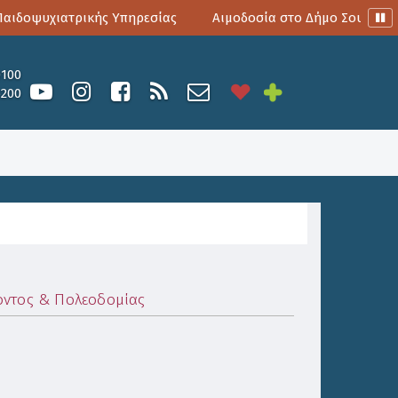
δοψυχιατρικής Υπηρεσίας
Αιμοδοσία στο Δήμο Σουλίου
0100
6200
οντος & Πολεοδομίας