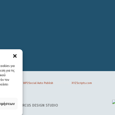
ookies για
ση για τις
ικού
τόν τον
WP2Social Auto Publish
Powered By :
XYZScripts.com
ρεάσει
ιμήσεων
 DESIGN BY
CIRCUS DESIGN STUDIO