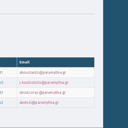
Email
31
aboustantzi@paramythia.gr
45
L.koutsotolis@paramythia.gr
33
xboutsoras@paramythia.gr
42
aketsili@paramythia.gr