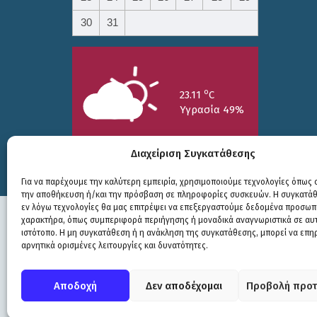
30
31
o
23.11
C
Υγρασία 49%
Διαχείριση Συγκατάθεσης
Για να παρέχουμε την καλύτερη εμπειρία, χρησιμοποιούμε τεχνολογίες όπως c
την αποθήκευση ή/και την πρόσβαση σε πληροφορίες συσκευών. Η συγκατάθε
25/7
26/7
27/7
εν λόγω τεχνολογίες θα μας επιτρέψει να επεξεργαστούμε δεδομένα προσωπ
o
o
o
15.73
C
17.99
C
20.94
C
χαρακτήρα, όπως συμπεριφορά περιήγησης ή μοναδικά αναγνωριστικά σε αυ
ιστότοπο. Η μη συγκατάθεση ή η ανάκληση της συγκατάθεσης, μπορεί να επη
αρνητικά ορισμένες λειτουργίες και δυνατότητες.
Πολιτική Προστασίας
|
Δήλωση Προσβασιμότητας
© COPYRIGHT ΔΗΜΟΣ ΣΟΥΛΙΟΥ 2026
Αποδοχή
Δεν αποδέχομαι
Προβολή προτ
WEB DEVELOPMENT BY
ΕΓΚΡΙΤΟΣ GROUP
| GRAPHICS