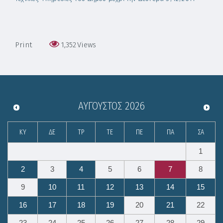
Print
1,352
Views
ΑΎΓΟΥΣΤΟΣ
2026
ΚΥ
ΔΕ
ΤΡ
ΤΕ
ΠΕ
ΠΑ
ΣΑ
1
2
3
4
5
6
7
8
9
10
11
12
13
14
15
16
17
18
19
20
21
22
23
24
25
26
27
28
29