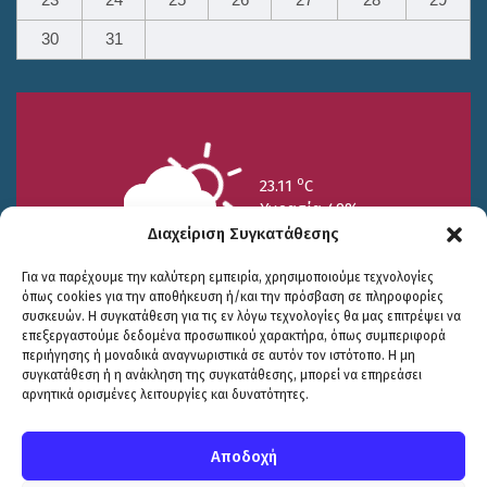
30
31
o
23.11
C
Υγρασία 49%
Διαχείριση Συγκατάθεσης
Για να παρέχουμε την καλύτερη εμπειρία, χρησιμοποιούμε τεχνολογίες
όπως cookies για την αποθήκευση ή/και την πρόσβαση σε πληροφορίες
συσκευών. Η συγκατάθεση για τις εν λόγω τεχνολογίες θα μας επιτρέψει να
επεξεργαστούμε δεδομένα προσωπικού χαρακτήρα, όπως συμπεριφορά
περιήγησης ή μοναδικά αναγνωριστικά σε αυτόν τον ιστότοπο. Η μη
25/7
26/7
27/7
συγκατάθεση ή η ανάκληση της συγκατάθεσης, μπορεί να επηρεάσει
o
o
o
15.73
C
17.99
C
20.94
C
αρνητικά ορισμένες λειτουργίες και δυνατότητες.
WP2Social Auto Publish
Powered By :
XYZScripts.com
Πολιτική Προστασίας
|
Δήλωση Προσβασιμότητας
© COPYRIGHT ΔΗΜΟΣ ΣΟΥΛΙΟΥ 2026
Αποδοχή
WEB DEVELOPMENT BY
ΕΓΚΡΙΤΟΣ GROUP
| GRAPHICS DESIGN BY