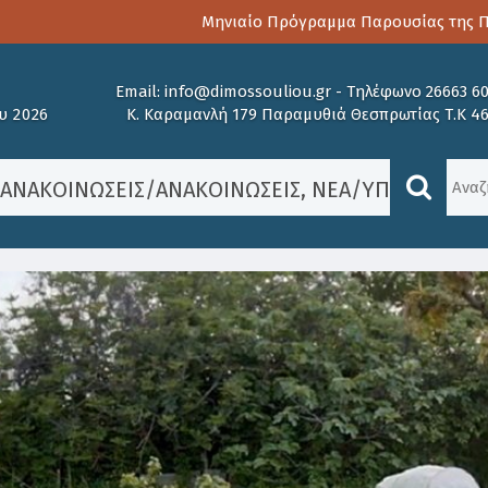
Μηνιαίο Πρόγραμμα Παρουσίας της Παιδ
Email:
info@dimossouliou.gr
-
Τηλέφωνο 26663 6
υ 2026
Κ. Καραμανλή 179 Παραμυθιά Θεσπρωτίας Τ.Κ 4
/
ΑΝΑΚΟΙΝΏΣΕΙΣ
/
ΑΝΑΚΟΙΝΏΣΕΙΣ
,
ΝΈΑ
/
ΥΠΟΒΟΛΉ Δ