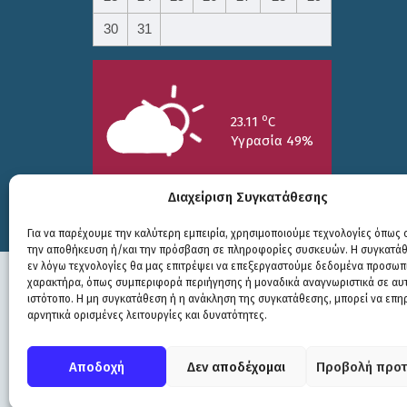
30
31
o
23.11
C
Υγρασία 49%
Διαχείριση Συγκατάθεσης
Για να παρέχουμε την καλύτερη εμπειρία, χρησιμοποιούμε τεχνολογίες όπως c
την αποθήκευση ή/και την πρόσβαση σε πληροφορίες συσκευών. Η συγκατάθε
25/7
26/7
27/7
εν λόγω τεχνολογίες θα μας επιτρέψει να επεξεργαστούμε δεδομένα προσωπ
o
o
o
15.73
C
17.99
C
20.94
C
χαρακτήρα, όπως συμπεριφορά περιήγησης ή μοναδικά αναγνωριστικά σε αυ
ιστότοπο. Η μη συγκατάθεση ή η ανάκληση της συγκατάθεσης, μπορεί να επη
αρνητικά ορισμένες λειτουργίες και δυνατότητες.
Πολιτική Προστασίας
|
Δήλωση Προσβασιμότητας
© COPYRIGHT ΔΗΜΟΣ ΣΟΥΛΙΟΥ 2026
Αποδοχή
Δεν αποδέχομαι
Προβολή προτ
WEB DEVELOPMENT BY
ΕΓΚΡΙΤΟΣ GROUP
| GRAPHICS