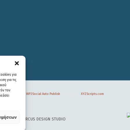
ookies για
ση για τις
ικού
τόν τον
WP2Social Auto Publish
Powered By :
XYZScripts.com
ρεάσει
ιμήσεων
 DESIGN BY
CIRCUS DESIGN STUDIO