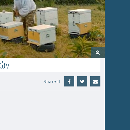
λών
Share it!