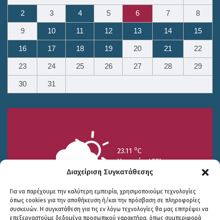
2
3
4
5
6
7
8
9
10
11
12
13
14
15
16
17
18
19
20
21
22
23
24
25
26
27
28
29
30
31
o
23.11
C
Υγρασία 49%
Διαχείριση Συγκατάθεσης
Για να παρέχουμε την καλύτερη εμπειρία, χρησιμοποιούμε τεχνολογίες
όπως cookies για την αποθήκευση ή/και την πρόσβαση σε πληροφορίες
συσκευών. Η συγκατάθεση για τις εν λόγω τεχνολογίες θα μας επιτρέψει να
επεξεργαστούμε δεδομένα προσωπικού χαρακτήρα, όπως συμπεριφορά