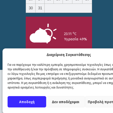
30
31
o
23.11
C
Υγρασία 49%
Διαχείριση Συγκατάθεσης
Για να παρέχουμε την καλύτερη εμπειρία, χρησιμοποιούμε τεχνολογίες όπως c
την αποθήκευση ή/και την πρόσβαση σε πληροφορίες συσκευών. Η συγκατάθε
25/7
26/7
27/7
εν λόγω τεχνολογίες θα μας επιτρέψει να επεξεργαστούμε δεδομένα προσωπ
o
o
o
15.73
C
17.99
C
20.94
C
χαρακτήρα, όπως συμπεριφορά περιήγησης ή μοναδικά αναγνωριστικά σε αυ
ιστότοπο. Η μη συγκατάθεση ή η ανάκληση της συγκατάθεσης, μπορεί να επη
αρνητικά ορισμένες λειτουργίες και δυνατότητες.
Πολιτική Προστασίας
|
Δήλωση Προσβασιμότητας
© COPYRIGHT ΔΗΜΟΣ ΣΟΥΛΙΟΥ 2026
Αποδοχή
Δεν αποδέχομαι
Προβολή προτ
WEB DEVELOPMENT BY
ΕΓΚΡΙΤΟΣ GROUP
| GRAPHICS