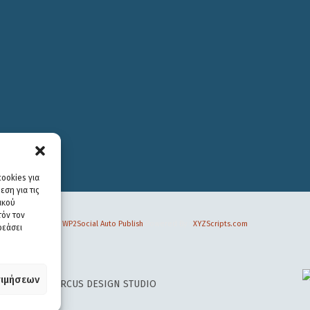
ookies για
ση για τις
ικού
τόν τον
WP2Social Auto Publish
Powered By :
XYZScripts.com
ρεάσει
ιμήσεων
 DESIGN BY
CIRCUS DESIGN STUDIO