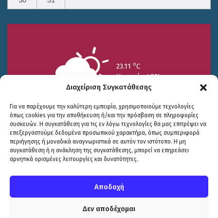
30
31
o
23.11
C
Υγρασία 49%
Διαχείριση Συγκατάθεσης
Για να παρέχουμε την καλύτερη εμπειρία, χρησιμοποιούμε τεχνολογίες
όπως cookies για την αποθήκευση ή/και την πρόσβαση σε πληροφορίες
συσκευών. Η συγκατάθεση για τις εν λόγω τεχνολογίες θα μας επιτρέψει να
επεξεργαστούμε δεδομένα προσωπικού χαρακτήρα, όπως συμπεριφορά
περιήγησης ή μοναδικά αναγνωριστικά σε αυτόν τον ιστότοπο. Η μη
25/7
26/7
27/7
συγκατάθεση ή η ανάκληση της συγκατάθεσης, μπορεί να επηρεάσει
o
o
o
15.73
C
17.99
C
20.94
C
αρνητικά ορισμένες λειτουργίες και δυνατότητες.
WP2Social Auto Publish
Powered By :
XYZScripts.com
Πολιτική Προστασίας
|
Δήλωση Προσβασιμότητας
© COPYRIGHT ΔΗΜΟΣ ΣΟΥΛΙΟΥ 2026
Αποδοχή
WEB DEVELOPMENT BY
ΕΓΚΡΙΤΟΣ GROUP
| GRAPHICS DESIGN BY
CIRCUS DESIGN STUDIO
Δεν αποδέχομαι