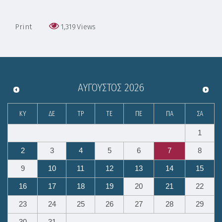
Print
1,319
Views
ΑΎΓΟΥΣΤΟΣ
2026
ΚΥ
ΔΕ
ΤΡ
ΤΕ
ΠΕ
ΠΑ
ΣΑ
1
2
3
4
5
6
7
8
9
10
11
12
13
14
15
16
17
18
19
20
21
22
23
24
25
26
27
28
29