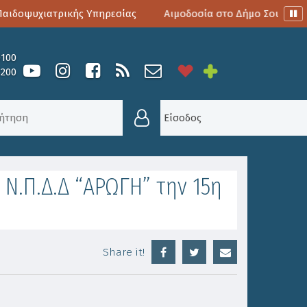
ιδοψυχιατρικής Υπηρεσίας
Αιμοδοσία στο Δήμο Σουλίου
0100
6200
.Π.Δ.Δ ΑΡΩΓΗ
/
ΠΡΌΣΚΛΗΣΗ ΣΕ ΤΑΚΤΙΚΉ ΣΥΝΕΔΡΊΑΣΗ
Είσοδος
Ν.Π.Δ.Δ “ΑΡΩΓΗ” την 15η
Share it!