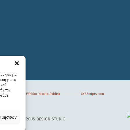
ookies για
ση για τις
ικού
τόν τον
WP2Social Auto Publish
Powered By :
XYZScripts.com
ρεάσει
ιμήσεων
 DESIGN BY
CIRCUS DESIGN STUDIO