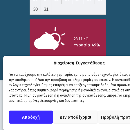
30
31
o
23.11
C
Υγρασία 49%
Διαχείριση Συγκατάθεσης
Για να παρέχουμε την καλύτερη εμπειρία, χρησιμοποιούμε τεχνολογίες όπως c
την αποθήκευση ή/και την πρόσβαση σε πληροφορίες συσκευών. Η συγκατάθε
25/7
26/7
27/7
εν λόγω τεχνολογίες θα μας επιτρέψει να επεξεργαστούμε δεδομένα προσωπ
o
o
o
15.73
C
17.99
C
20.94
C
χαρακτήρα, όπως συμπεριφορά περιήγησης ή μοναδικά αναγνωριστικά σε αυ
ιστότοπο. Η μη συγκατάθεση ή η ανάκληση της συγκατάθεσης, μπορεί να επη
αρνητικά ορισμένες λειτουργίες και δυνατότητες.
Πολιτική Προστασίας
|
Δήλωση Προσβασιμότητας
© COPYRIGHT ΔΗΜΟΣ ΣΟΥΛΙΟΥ 2026
Αποδοχή
Δεν αποδέχομαι
Προβολή προτ
WEB DEVELOPMENT BY
ΕΓΚΡΙΤΟΣ GROUP
| GRAPHICS