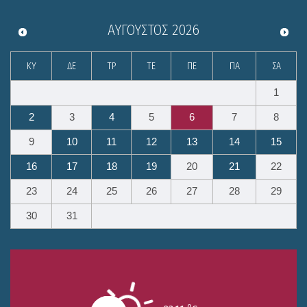
ΑΎΓΟΥΣΤΟΣ
2026
ΚΥ
ΔΕ
ΤΡ
ΤΕ
ΠΕ
ΠΑ
ΣΑ
1
2
3
4
5
6
7
8
9
10
11
12
13
14
15
16
17
18
19
20
21
22
23
24
25
26
27
28
29
30
31
o