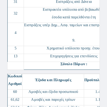
31
Εισπράξεις από Δάνεια
Εισπρακτέα υπόλοιπα από βεβαιωθέντα
32
έσοδα κατά παρελθόντα έτη
Εισπράξεις υπέρ Δημ., Ασφ. ταμείων και επιστροφέ
4
9.
5
Χρηματικό υπόλοιπο προηγ. έτους
13
Επιχορηγήσεις για επενδύσεις
Σύνολο Πόρων :
Κωδικοί
Έξοδα και Πληρωμές
Προϋπολογισ
Αριθμοί
60
Αμοιβές και έξοδα προσωπικού
1.488.
61,62
Αμοιβές και παροχές τρίτων
1.185.