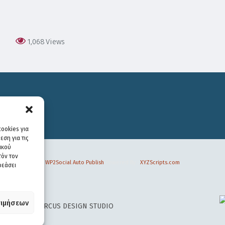
1,068
Views
ookies για
ση για τις
ικού
τόν τον
WP2Social Auto Publish
Powered By :
XYZScripts.com
ρεάσει
ιμήσεων
 DESIGN BY
CIRCUS DESIGN STUDIO