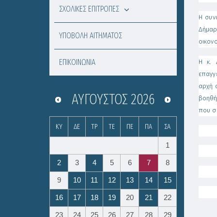
ΣΧΟΛΙΚΕΣ ΕΠΙΤΡΟΠΕΣ
Η συν
Δήμαρ
ΥΠΟΒΟΛΗ ΑΙΤΗΜΑΤΟΣ
οικονο
ΕΠΙΚΟΙΝΩΝΙΑ
Η κ. 
επαγγ
αρχή 
ΑΎΓΟΥΣΤΟΣ
2026
βοηθή
που σ
ΚΥ
ΔΕ
ΤΡ
ΤΕ
ΠΕ
ΠΑ
ΣΑ
1
2
3
4
5
6
7
8
9
10
11
12
13
14
15
Πα
16
17
18
19
20
21
22
Α
23
24
25
26
27
28
29