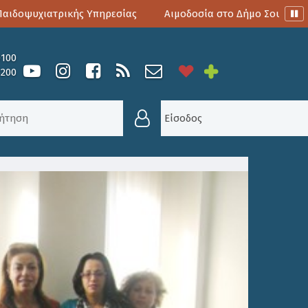
δοψυχιατρικής Υπηρεσίας
Αιμοδοσία στο Δήμο Σουλίου
0100
6200
ΊΟΥ ΜΕ ΤΟ ΝΈΟ ΔΣ ΤΟΥ ΕΜΠΟΡΙΚΟΎ ΣΥΛΛΌΓΟΥ Π
Είσοδος