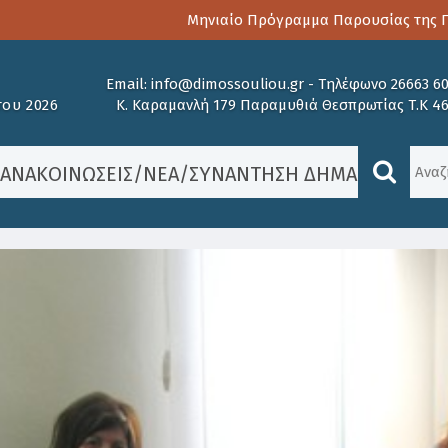
Μηνιαίο Πρόγραμμα Παρουσίας της Παι
Email:
info@dimossouliou.gr
-
Τηλέφωνο 26663 6
ου 2026
Κ. Καραμανλή 179 Παραμυθιά Θεσπρωτίας Τ.Κ 4
/
ΑΝΑΚΟΙΝΏΣΕΙΣ
/
ΝΈΑ
/
ΣΥΝΆΝΤΗΣΗ ΔΗΜΆΡΧΟΥ ΣΟΥΛ