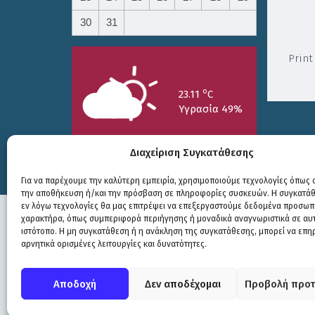
30
31
Print
o
23.11
C
Υγρασία 49%
Διαχείριση Συγκατάθεσης
Για να παρέχουμε την καλύτερη εμπειρία, χρησιμοποιούμε τεχνολογίες όπως c
την αποθήκευση ή/και την πρόσβαση σε πληροφορίες συσκευών. Η συγκατάθε
25/7
26/7
27/7
εν λόγω τεχνολογίες θα μας επιτρέψει να επεξεργαστούμε δεδομένα προσωπ
o
o
o
15.73
C
17.99
C
20.94
C
χαρακτήρα, όπως συμπεριφορά περιήγησης ή μοναδικά αναγνωριστικά σε αυ
ιστότοπο. Η μη συγκατάθεση ή η ανάκληση της συγκατάθεσης, μπορεί να επη
αρνητικά ορισμένες λειτουργίες και δυνατότητες.
Πολιτική Προστασίας
|
Δήλωση Προσβασιμότητας
© COPYRIGHT ΔΗΜΟΣ ΣΟΥΛΙΟΥ 2026
Αποδοχή
Δεν αποδέχομαι
Προβολή προτ
WEB DEVELOPMENT BY
ΕΓΚΡΙΤΟΣ GROUP
| GRAPHICS