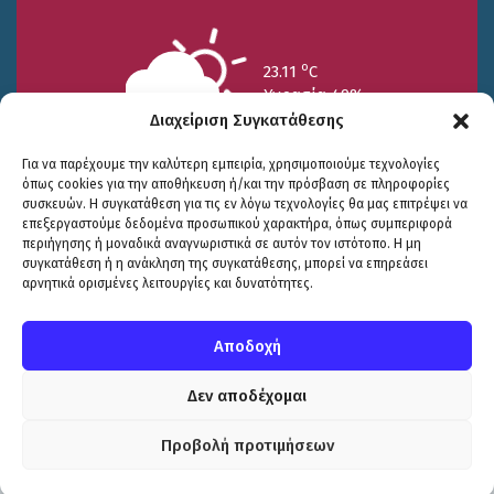
o
23.11
C
Υγρασία 49%
Διαχείριση Συγκατάθεσης
Για να παρέχουμε την καλύτερη εμπειρία, χρησιμοποιούμε τεχνολογίες
όπως cookies για την αποθήκευση ή/και την πρόσβαση σε πληροφορίες
συσκευών. Η συγκατάθεση για τις εν λόγω τεχνολογίες θα μας επιτρέψει να
επεξεργαστούμε δεδομένα προσωπικού χαρακτήρα, όπως συμπεριφορά
περιήγησης ή μοναδικά αναγνωριστικά σε αυτόν τον ιστότοπο. Η μη
25/7
26/7
27/7
συγκατάθεση ή η ανάκληση της συγκατάθεσης, μπορεί να επηρεάσει
o
o
o
15.73
C
17.99
C
20.94
C
αρνητικά ορισμένες λειτουργίες και δυνατότητες.
WP2Social Auto Publish
Powered By :
XYZScripts.com
Πολιτική Προστασίας
|
Δήλωση Προσβασιμότητας
© COPYRIGHT ΔΗΜΟΣ ΣΟΥΛΙΟΥ 2026
Αποδοχή
WEB DEVELOPMENT BY
ΕΓΚΡΙΤΟΣ GROUP
| GRAPHICS DESIGN BY
CIRCUS DESIGN STUDIO
Δεν αποδέχομαι
Προβολή προτιμήσεων