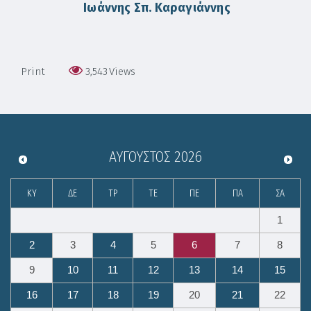
Ιωάννης Σπ. Καραγιάννης
Print
3,543
Views
ΑΎΓΟΥΣΤΟΣ
2026
ΚΥ
ΔΕ
ΤΡ
ΤΕ
ΠΕ
ΠΑ
ΣΑ
1
2
3
4
5
6
7
8
9
10
11
12
13
14
15
16
17
18
19
20
21
22