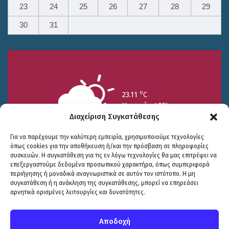
23
24
25
26
27
28
29
30
31
o
23.11
C
Υγρασία 49%
Διαχείριση Συγκατάθεσης
Για να παρέχουμε την καλύτερη εμπειρία, χρησιμοποιούμε τεχνολογίες
όπως cookies για την αποθήκευση ή/και την πρόσβαση σε πληροφορίες
συσκευών. Η συγκατάθεση για τις εν λόγω τεχνολογίες θα μας επιτρέψει να
επεξεργαστούμε δεδομένα προσωπικού χαρακτήρα, όπως συμπεριφορά
περιήγησης ή μοναδικά αναγνωριστικά σε αυτόν τον ιστότοπο. Η μη
25/7
26/7
27/7
συγκατάθεση ή η ανάκληση της συγκατάθεσης, μπορεί να επηρεάσει
o
o
o
15.73
C
17.99
C
20.94
C
αρνητικά ορισμένες λειτουργίες και δυνατότητες.
WP2Social Auto Publish
Powered By :
XYZScripts.com
Πολιτική Προστασίας
|
Δήλωση Προσβασιμότητας
© COPYRIGHT ΔΗΜΟΣ ΣΟΥΛΙΟΥ 2026
Αποδοχή
WEB DEVELOPMENT BY
ΕΓΚΡΙΤΟΣ GROUP
| GRAPHICS DESIGN BY