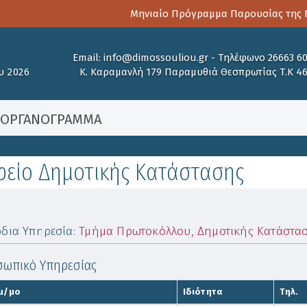
Μηνιαίο Πρόγραμμα Παρουσίας της Πα
Email:
info@dimossouliou.gr
-
Τηλέφωνο 26663 6
υ 2026
Κ. Καραμανλή 179 Παραμυθιά Θεσπρωτίας Τ.Κ 4
/
ΟΡΓΑΝΟΓΡΑΜΜΑ
φείο Δημοτικής Κατάστασης
δια Υπηρεσία
:
Τμήμα Πρωτοκόλλου, Δημοτικής Κατάστασ
ωπικό Υπηρεσίας
μ/μο
Ιδιότητα
Τηλ.