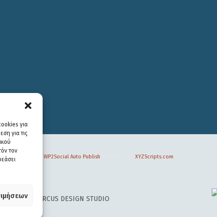
ookies για
ση για τις
ικού
τόν τον
WP2Social Auto Publish
Powered By :
XYZScripts.com
ρεάσει
ιμήσεων
 DESIGN BY
CIRCUS DESIGN STUDIO