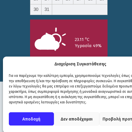
30
31
o
23.11
C
Υγρασία 49%
Διαχείριση Συγκατάθεσης
Για να παρέχουμε την καλύτερη εμπειρία, χρησιμοποιούμε τεχνολογίες όπως c
την αποθήκευση ή/και την πρόσβαση σε πληροφορίες συσκευών. Η συγκατάθε
25/7
26/7
27/7
εν λόγω τεχνολογίες θα μας επιτρέψει να επεξεργαστούμε δεδομένα προσωπ
o
o
o
15.73
C
17.99
C
20.94
C
χαρακτήρα, όπως συμπεριφορά περιήγησης ή μοναδικά αναγνωριστικά σε αυ
ιστότοπο. Η μη συγκατάθεση ή η ανάκληση της συγκατάθεσης, μπορεί να επη
αρνητικά ορισμένες λειτουργίες και δυνατότητες.
Πολιτική Προστασίας
|
Δήλωση Προσβασιμότητας
© COPYRIGHT ΔΗΜΟΣ ΣΟΥΛΙΟΥ 2026
Αποδοχή
Δεν αποδέχομαι
Προβολή προτ
WEB DEVELOPMENT BY
ΕΓΚΡΙΤΟΣ GROUP
| GRAPHICS