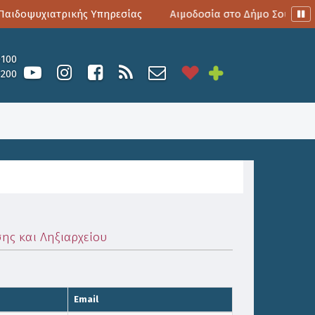
ιδοψυχιατρικής Υπηρεσίας
Αιμοδοσία στο Δήμο Σουλίου
0100
6200
ης και Ληξιαρχείου
Email