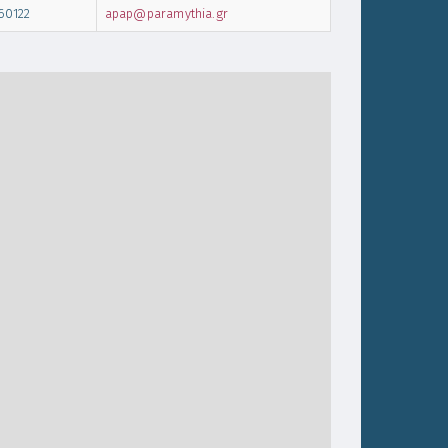
60122
apap@paramythia.gr