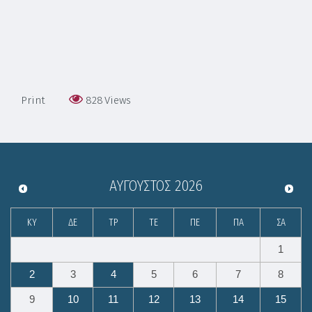
Print
828
Views
ΑΎΓΟΥΣΤΟΣ
2026
ΚΥ
ΔΕ
ΤΡ
ΤΕ
ΠΕ
ΠΑ
ΣΑ
1
2
3
4
5
6
7
8
9
10
11
12
13
14
15