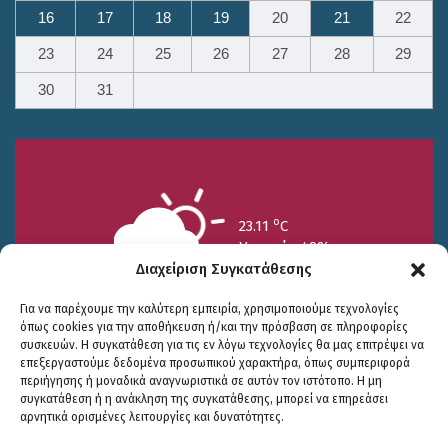
16
17
18
19
20
21
22
23
24
25
26
27
28
29
30
31
o
23.11
C
Υγρασία 49%
Διαχείριση Συγκατάθεσης
Για να παρέχουμε την καλύτερη εμπειρία, χρησιμοποιούμε τεχνολογίες
όπως cookies για την αποθήκευση ή/και την πρόσβαση σε πληροφορίες
συσκευών. Η συγκατάθεση για τις εν λόγω τεχνολογίες θα μας επιτρέψει να
επεξεργαστούμε δεδομένα προσωπικού χαρακτήρα, όπως συμπεριφορά
περιήγησης ή μοναδικά αναγνωριστικά σε αυτόν τον ιστότοπο. Η μη
25/7
26/7
27/7
συγκατάθεση ή η ανάκληση της συγκατάθεσης, μπορεί να επηρεάσει
o
o
o
15.73
C
17.99
C
20.94
C
αρνητικά ορισμένες λειτουργίες και δυνατότητες.
WP2Social Auto Publish
Powered By :
XYZScripts.com
Πολιτική Προστασίας
|
Δήλωση Προσβασιμότητας