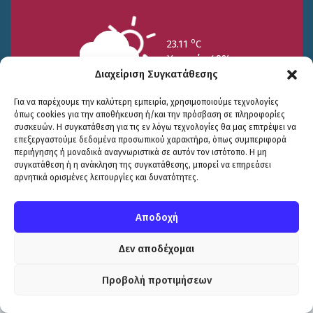
o
23.11
C
Υγρασία 49%
Διαχείριση Συγκατάθεσης
Για να παρέχουμε την καλύτερη εμπειρία, χρησιμοποιούμε τεχνολογίες
όπως cookies για την αποθήκευση ή/και την πρόσβαση σε πληροφορίες
συσκευών. Η συγκατάθεση για τις εν λόγω τεχνολογίες θα μας επιτρέψει να
επεξεργαστούμε δεδομένα προσωπικού χαρακτήρα, όπως συμπεριφορά
περιήγησης ή μοναδικά αναγνωριστικά σε αυτόν τον ιστότοπο. Η μη
25/7
26/7
27/7
συγκατάθεση ή η ανάκληση της συγκατάθεσης, μπορεί να επηρεάσει
o
o
o
15.73
C
17.99
C
20.94
C
αρνητικά ορισμένες λειτουργίες και δυνατότητες.
WP2Social Auto Publish
Powered By :
XYZScripts.com
Πολιτική Προστασίας
|
Δήλωση Προσβασιμότητας
© COPYRIGHT ΔΗΜΟΣ ΣΟΥΛΙΟΥ 2026
Αποδοχή
WEB DEVELOPMENT BY
ΕΓΚΡΙΤΟΣ GROUP
| GRAPHICS DESIGN BY
CIRCUS DESIGN STUDIO
Δεν αποδέχομαι
Προβολή προτιμήσεων