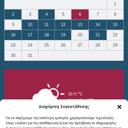
1
2
3
4
5
6
7
8
9
10
11
12
13
14
15
16
17
18
19
20
21
22
23
24
25
26
27
28
29
30
31
o
23.11
C
Υγρασία 49%
Διαχείριση Συγκατάθεσης
Για να παρέχουμε την καλύτερη εμπειρία, χρησιμοποιούμε τεχνολογίες
όπως cookies για την αποθήκευση ή/και την πρόσβαση σε πληροφορίες