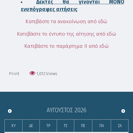
Δεκτές θα γίνονται ΜΟΝΟ
ενυπόγραφες αιτήσεις
Κατεβάστε τα ανακοίνωση από εδώ
Κατεβάστε το έντυπο της αίτησης από εδώ
Κατεβάστε το παράρτημα ΙΙ από εδώ
Print
1,012
Views
ΑΎΓΟΥΣΤΟΣ
2026
ΚΥ
ΔΕ
ΤΡ
ΤΕ
ΠΕ
ΠΑ
ΣΑ