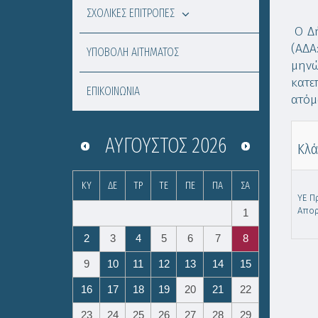
ΣΧΟΛΙΚΕΣ ΕΠΙΤΡΟΠΕΣ
Ο Δή
(ΑΔΑ
ΥΠΟΒΟΛΗ ΑΙΤΗΜΑΤΟΣ
μηνώ
κατε
ΕΠΙΚΟΙΝΩΝΙΑ
ατόμ
ΑΎΓΟΥΣΤΟΣ
2026
Κλά
ΚΥ
ΔΕ
ΤΡ
ΤΕ
ΠΕ
ΠΑ
ΣΑ
ΥΕ Π
Απο
1
2
3
4
5
6
7
8
9
10
11
12
13
14
15
16
17
18
19
20
21
22
23
24
25
26
27
28
29