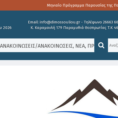
Μηνιαίο Πρόγραμμα Παρουσίας της Παιδο
Email:
info@dimossouliou.gr
-
Τηλέφωνο 26663 6
υ 2026
Κ. Καραμανλή 179 Παραμυθιά Θεσπρωτίας Τ.Κ 4
/
ΑΝΑΚΟΙΝΏΣΕΙΣ
/
ΑΝΑΚΟΙΝΏΣΕΙΣ
,
ΝΈΑ
,
ΠΡΟΚΗΡΎΞΕΙ