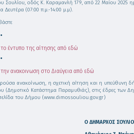
υ Σουλίου, οδός Κ. Καραμανλή 179, από 22 Μαΐου 2025 η
 Δευτέρα (07:00 π.μ.-14:00 μ.μ).
βάστε
το έντυπο της αίτησης από εδώ
την ανακοινωση στο Διαύγεια από εδώ
ρούσα ανακοίνωση, η σχετική αίτηση και η υπεύθυνη δή
υ (Δημοτικό Κατάστημα Παραμυθιάς), στις έδρες των Δη
σελίδα του Δήμου (www.dimossouliou.gov.gr)
Ο ΔΗΜΑΡΧΟΣ ΣΟΥΛΙ