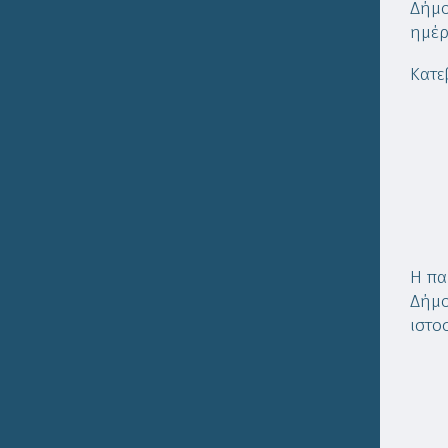
Δήμο
ημέρα
Κατε
Η πα
Δήμο
ιστο