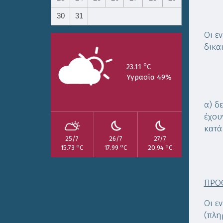
30
31
Οι ε
δικα
o
23.11
C
Υγρασία 49%
α) δ
έχου
κατά
25/7
26/7
27/7
o
o
o
15.73
C
17.99
C
20.94
C
ΠΡΟ
Οι ε
(πλη