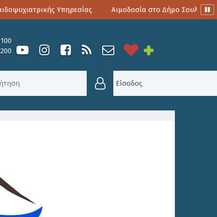
ψυχιατρικής Υπηρεσίας
Αιμοδοσία στο Δήμο Σουλίου
0100
6200
Σ - ΠΡΟΣΛΉΨΕΙΣ
/
ΠΡΌΣΛΗΨΗ ΠΡΟΣΩΠΙΚΟΎ ΜΕ ΣΎΜΒ
Είσοδος