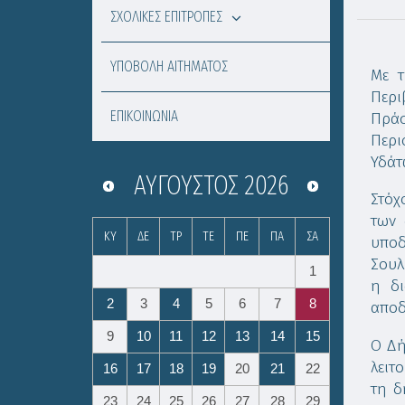
ΣΧΟΛΙΚΕΣ ΕΠΙΤΡΟΠΕΣ
ΥΠΟΒΟΛΗ ΑΙΤΗΜΑΤΟΣ
Με τ
Περι
ΕΠΙΚΟΙΝΩΝΙΑ
Πράσ
Περι
Υδάτ
ΑΎΓΟΥΣΤΟΣ
2026
Στόχ
των 
ΚΥ
ΔΕ
ΤΡ
ΤΕ
ΠΕ
ΠΑ
ΣΑ
υποδ
Σουλ
1
η δι
2
3
4
5
6
7
8
αποδ
9
10
11
12
13
14
15
O Δή
λειτ
16
17
18
19
20
21
22
τη δ
23
24
25
26
27
28
29