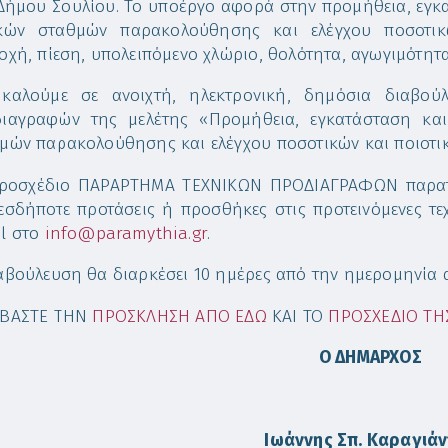
Δήμου Σουλίου. Το υποέργο αφορά στην προμήθεια, εγκατ
ικών σταθμών παρακολούθησης και ελέγχου ποσοτι
οχή, πίεση, υπολειπόμενο χλώριο, θολότητα, αγωγιμότητα
καλούμε σε ανοιχτή, ηλεκτρονική, δημόσια διαβού
ιαγραφών της μελέτης «Προμήθεια, εγκατάσταση και
μών παρακολούθησης και ελέγχου ποσοτικών και ποιοτι
ροσχέδιο ΠΑΡΑΡΤΗΜΑ ΤΕΧΝΙΚΩΝ ΠΡΟΔΙΑΓΡΑΦΩΝ παρατί
εσδήποτε προτάσεις ή προσθήκες στις προτεινόμενες τεχ
l στο
info@paramythia.gr
.
αβούλευση θα διαρκέσει 10 ημέρες από την ημερομηνία 
ΕΒΑΣΤΕ ΤΗΝ
ΠΡΟΣΚΛΗΣΗ ΑΠΟ ΕΔΩ
ΚΑΙ ΤΟ
ΠΡΟΣΧΕΔΙΟ ΤΗ
Ο ΔΗΜΑΡΧΟΣ
Ιωάννης Σπ. Καραγιά