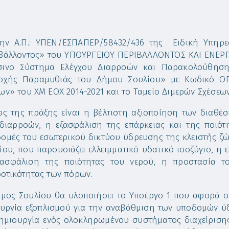
ην Α.Π.: ΥΠΕΝ/ΕΣΠΑΠΕΡ/58432/436 της Ειδική Υπηρε
βάλλοντος» του ΥΠΟΥΡΓΕΙΟΥ ΠΕΡΙΒΑΛΛΟΝΤΟΣ ΚΑΙ ΕΝΕΡΓΕ
ινο Σύστημα Ελέγχου Διαρροών και Παρακολούθηση
οχής Παραμυθιάς του Δήμου Σουλίου» με Κωδικό ΟΠ
ων» του ΧΜ ΕΟΧ 2014-2021 και το Ταμείο Διμερών Σχέσεων
ος της πράξης είναι η βέλτιστη αξιοποίηση των διαθ
διαρροών, η εξασφάλιση της επάρκειας και της ποιότ
ομές του εσωτερικού δικτύου ύδρευσης της κλειστής ζ
ίου, που παρουσιάζει ελλειμματικό υδατικό ισοζύγιο, η 
ασφάλιση της ποιότητας του νερού, η προστασία τ
οτικότητας των πόρων.
μος Σουλίου θα υλοποιήσει το Υποέργο 1 που αφορά σ
ουργία εξοπλισμού για την αναβάθμιση των υποδομών ύ
ημιουργία ενός ολοκληρωμένου συστήματος διαχείριση