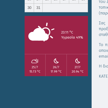
του 
τοπ
30
31
(παρ
Σας 
προδ
o
23.11
C
σταθ
Υγρασία 49%
Το π
οποι
emai
Η δι
25/7
26/7
27/7
o
o
o
15.73
C
17.99
C
20.94
C
ΚΑΤ