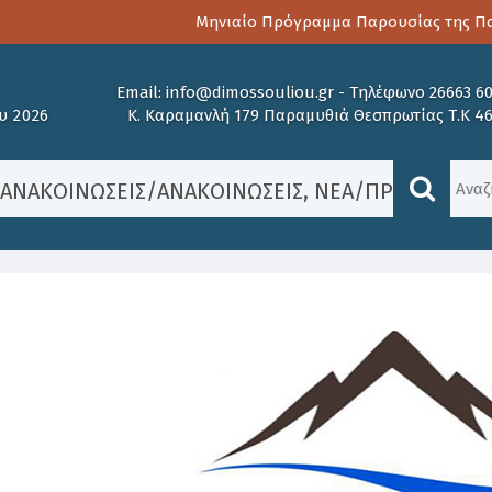
Μηνιαίο Πρόγραμμα Παρουσίας της Παιδ
Email:
info@dimossouliou.gr
-
Τηλέφωνο 26663 6
υ 2026
Κ. Καραμανλή 179 Παραμυθιά Θεσπρωτίας Τ.Κ 4
/
ΑΝΑΚΟΙΝΏΣΕΙΣ
/
ΑΝΑΚΟΙΝΏΣΕΙΣ
,
ΝΈΑ
/
ΠΡΟΣΚΛΗΣΗ 