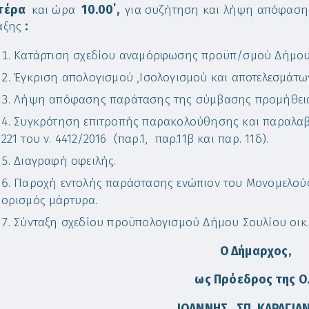
υτέρα
και ώρα
10.00΄,
για συζήτηση και λήψη απόφαση
αξης
:
Κατάρτιση σχεδίου αναμόρφωσης προϋπ/σμού Δήμου Σ
Έγκριση απολογισμού ,Ισολογισμού και αποτελεσμάτω
Λήψη απόφασης παράτασης της σύμβασης προμήθεια
Συγκρότηση επιτροπής παρακολούθησης και παραλαβή
221 του ν. 4412/2016 (παρ.1, παρ.11β και παρ. 11δ).
Διαγραφή οφειλής.
Παροχή εντολής παράστασης ενώπιον του Μονομελού
ορισμός μάρτυρα.
Σύνταξη σχεδίου προϋπολογισμού Δήμου Σουλίου οικ. 
Ο Δήμαρχος,
ως Πρόεδρος της Ο
ΙΩΑΝΝΗΣ ΣΠ. ΚΑΡΑΓΙΑ