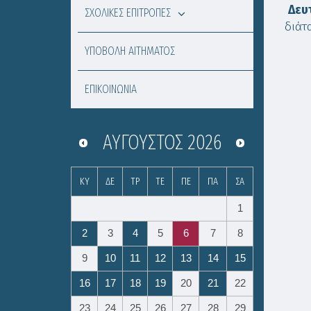
Δε
ΣΧΟΛΙΚΕΣ ΕΠΙΤΡΟΠΕΣ
διάτ
ΥΠΟΒΟΛΗ ΑΙΤΗΜΑΤΟΣ
ΕΠΙΚΟΙΝΩΝΙΑ
ΑΎΓΟΥΣΤΟΣ
2026
ΚΥ
ΔΕ
ΤΡ
ΤΕ
ΠΕ
ΠΑ
ΣΑ
1
2
3
4
5
6
7
8
9
10
11
12
13
14
15
16
17
18
19
20
21
22
23
24
25
26
27
28
29