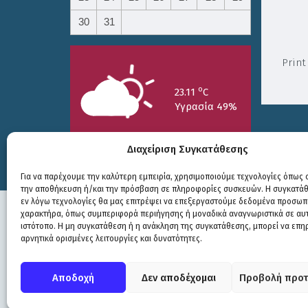
30
31
Print
o
23.11
C
Υγρασία 49%
Διαχείριση Συγκατάθεσης
Για να παρέχουμε την καλύτερη εμπειρία, χρησιμοποιούμε τεχνολογίες όπως c
την αποθήκευση ή/και την πρόσβαση σε πληροφορίες συσκευών. Η συγκατάθε
25/7
26/7
27/7
εν λόγω τεχνολογίες θα μας επιτρέψει να επεξεργαστούμε δεδομένα προσωπ
o
o
o
15.73
C
17.99
C
20.94
C
χαρακτήρα, όπως συμπεριφορά περιήγησης ή μοναδικά αναγνωριστικά σε αυ
ιστότοπο. Η μη συγκατάθεση ή η ανάκληση της συγκατάθεσης, μπορεί να επη
αρνητικά ορισμένες λειτουργίες και δυνατότητες.
Πολιτική Προστασίας
|
Δήλωση Προσβασιμότητας
© COPYRIGHT ΔΗΜΟΣ ΣΟΥΛΙΟΥ 2026
Αποδοχή
Δεν αποδέχομαι
Προβολή προτ
WEB DEVELOPMENT BY
ΕΓΚΡΙΤΟΣ GROUP
| GRAPHICS