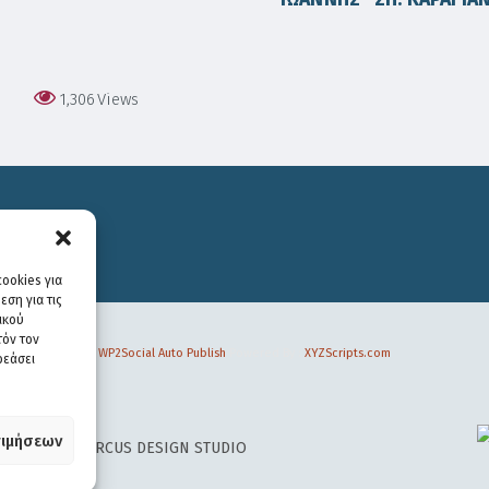
1,306
Views
ookies για
ση για τις
ικού
τόν τον
WP2Social Auto Publish
Powered By :
XYZScripts.com
ρεάσει
ιμήσεων
 DESIGN BY
CIRCUS DESIGN STUDIO