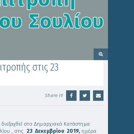
τροπής στις 23
Share it!
 διεξαχθεί στο Δημαρχιακό Κατάστημα
ίου , στις
23
Δεκεμβρίου 2019,
ημέρα