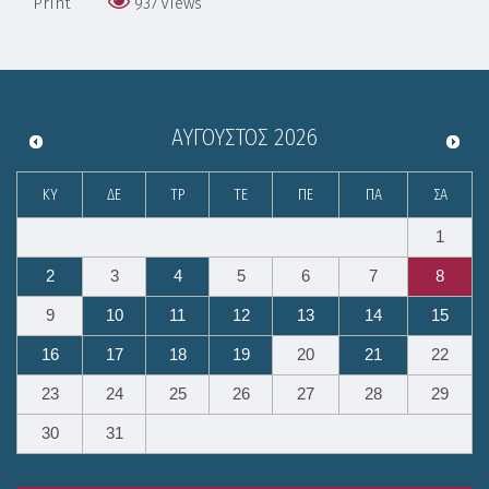
Print
937
Views
ΑΎΓΟΥΣΤΟΣ
2026
ΚΥ
ΔΕ
ΤΡ
ΤΕ
ΠΕ
ΠΑ
ΣΑ
1
2
3
4
5
6
7
8
9
10
11
12
13
14
15
16
17
18
19
20
21
22
23
24
25
26
27
28
29
30
31