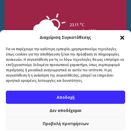
o
23.11
C
Υγρασία 49%
Διαχείριση Συγκατάθεσης
Για να παρέχουμε την καλύτερη εμπειρία, χρησιμοποιούμε τεχνολογίες
όπως cookies για την αποθήκευση ή/και την πρόσβαση σε πληροφορίες
συσκευών. Η συγκατάθεση για τις εν λόγω τεχνολογίες θα μας επιτρέψει να
επεξεργαστούμε δεδομένα προσωπικού χαρακτήρα, όπως συμπεριφορά
περιήγησης ή μοναδικά αναγνωριστικά σε αυτόν τον ιστότοπο. Η μη
25/7
26/7
27/7
συγκατάθεση ή η ανάκληση της συγκατάθεσης, μπορεί να επηρεάσει
o
o
o
15.73
C
17.99
C
20.94
C
αρνητικά ορισμένες λειτουργίες και δυνατότητες.
WP2Social Auto Publish
Powered By :
XYZScripts.com
Πολιτική Προστασίας
|
Δήλωση Προσβασιμότητας
© COPYRIGHT ΔΗΜΟΣ ΣΟΥΛΙΟΥ 2026
Αποδοχή
WEB DEVELOPMENT BY
ΕΓΚΡΙΤΟΣ GROUP
| GRAPHICS DESIGN BY
CIRCUS DESIGN STUDIO
Δεν αποδέχομαι
Προβολή προτιμήσεων