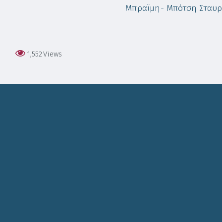
Μπραϊμη- Μπότση Σταυ
1,552
Views