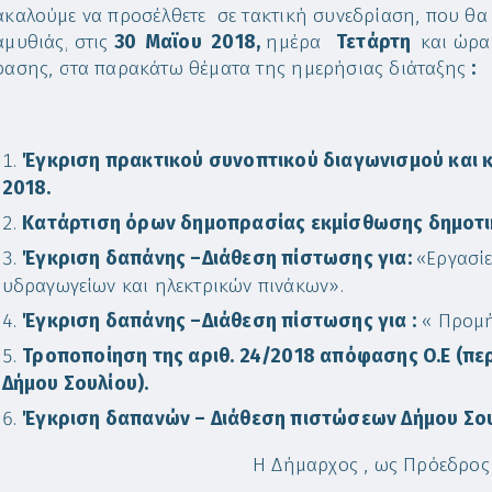
καλούμε να προσέλθετε σε τακτική συνεδρίαση, που θα
μυθιάς, στις
30
M
αϊου 2018,
ημέρα
Τετάρτη
και ώρ
ασης, στα παρακάτω θέματα της ημερήσιας διάταξης
:
Έγκριση πρακτικού συνοπτικού διαγωνισμού και
2018.
Κατάρτιση όρων δημοπρασίας εκμίσθωσης δημοτικο
Έγκριση δαπάνης –
Διάθεση πίστωσης για:
«Εργασί
υδραγωγείων και ηλεκτρικών πινάκων».
Έγκριση δαπάνης –
Διάθεση πίστωσης για :
« Προμή
Τροποποίηση της αριθ. 24/2018 απόφασης Ο.Ε (π
Δήμου Σουλίου).
Έγκριση δαπανών –
Διάθεση πιστώσεων Δήμου Σουλ
Η Δήμαρχος , ως Πρόεδρος 