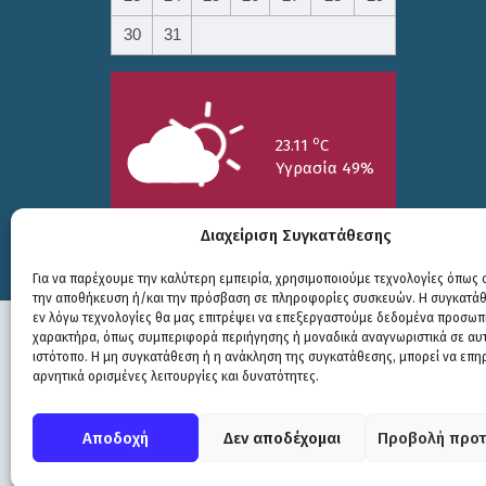
30
31
o
23.11
C
Υγρασία 49%
Διαχείριση Συγκατάθεσης
Για να παρέχουμε την καλύτερη εμπειρία, χρησιμοποιούμε τεχνολογίες όπως c
την αποθήκευση ή/και την πρόσβαση σε πληροφορίες συσκευών. Η συγκατάθε
25/7
26/7
27/7
εν λόγω τεχνολογίες θα μας επιτρέψει να επεξεργαστούμε δεδομένα προσωπ
o
o
o
15.73
C
17.99
C
20.94
C
χαρακτήρα, όπως συμπεριφορά περιήγησης ή μοναδικά αναγνωριστικά σε αυ
ιστότοπο. Η μη συγκατάθεση ή η ανάκληση της συγκατάθεσης, μπορεί να επη
αρνητικά ορισμένες λειτουργίες και δυνατότητες.
Πολιτική Προστασίας
|
Δήλωση Προσβασιμότητας
© COPYRIGHT ΔΗΜΟΣ ΣΟΥΛΙΟΥ 2026
Αποδοχή
Δεν αποδέχομαι
Προβολή προτ
WEB DEVELOPMENT BY
ΕΓΚΡΙΤΟΣ GROUP
| GRAPHICS