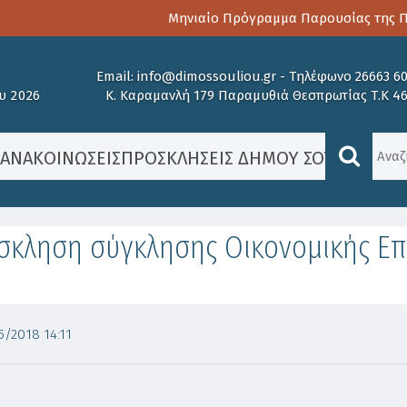
Μηνιαίο Πρόγραμμα Παρουσίας της Παι
Email:
info@dimossouliou.gr
-
Τηλέφωνο 26663 6
υ 2026
Κ. Καραμανλή 179 Παραμυθιά Θεσπρωτίας Τ.Κ 4
/
ΑΝΑΚΟΙΝΏΣΕΙΣ
ΠΡΟΣΚΛΉΣΕΙΣ ΔΉΜΟΥ ΣΟΥΛΊΟΥ
/
ΝΈ
κληση σύγκλησης Οικονομικής Επ
/2018 14:11