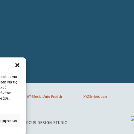
ookies για
ση για τις
ικού
τόν τον
WP2Social Auto Publish
Powered By :
XYZScripts.com
ρεάσει
ιμήσεων
 DESIGN BY
CIRCUS DESIGN STUDIO