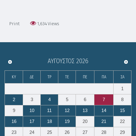
Print
1,634
Views
ΑΎΓΟΥΣΤΟΣ
2026
ΚΥ
ΔΕ
ΤΡ
ΤΕ
ΠΕ
ΠΑ
ΣΑ
1
2
3
4
5
6
7
8
9
10
11
12
13
14
15
16
17
18
19
20
21
22
23
24
25
26
27
28
29