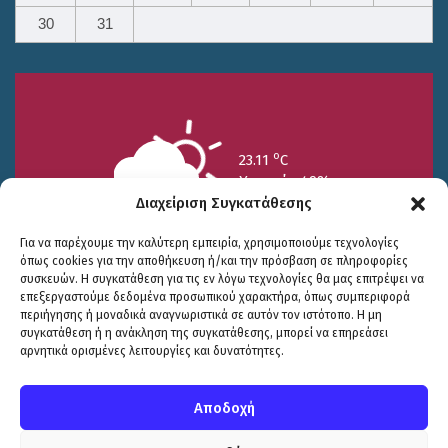
30
31
o
23.11
C
Υγρασία 49%
Διαχείριση Συγκατάθεσης
Για να παρέχουμε την καλύτερη εμπειρία, χρησιμοποιούμε τεχνολογίες
όπως cookies για την αποθήκευση ή/και την πρόσβαση σε πληροφορίες
συσκευών. Η συγκατάθεση για τις εν λόγω τεχνολογίες θα μας επιτρέψει να
επεξεργαστούμε δεδομένα προσωπικού χαρακτήρα, όπως συμπεριφορά
περιήγησης ή μοναδικά αναγνωριστικά σε αυτόν τον ιστότοπο. Η μη
25/7
26/7
27/7
συγκατάθεση ή η ανάκληση της συγκατάθεσης, μπορεί να επηρεάσει
o
o
o
15.73
C
17.99
C
20.94
C
αρνητικά ορισμένες λειτουργίες και δυνατότητες.
WP2Social Auto Publish
Powered By :
XYZScripts.com
Πολιτική Προστασίας
|
Δήλωση Προσβασιμότητας
© COPYRIGHT ΔΗΜΟΣ ΣΟΥΛΙΟΥ 2026
Αποδοχή
WEB DEVELOPMENT BY
ΕΓΚΡΙΤΟΣ GROUP
| GRAPHICS DESIGN BY
CIRCUS DESIGN STUDIO