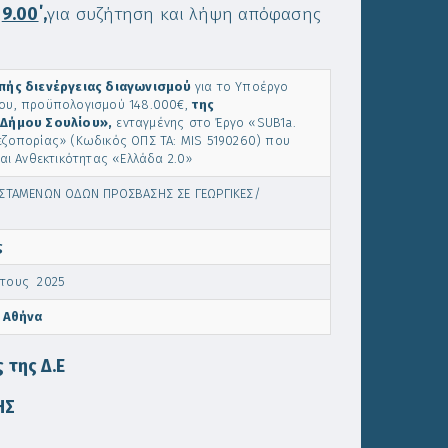
α
9.00
΄,
για συζήτηση και λήψη απόφασης
πής διενέργειας διαγωνισμού
για το Υποέργο
ίου, προϋπολογισμού 148.000€,
της
 Δήμου Σουλίου»,
ενταγμένης στο Έργο «SUB1a.
εζοπορίας» (Κωδικός ΟΠΣ ΤΑ: MIS 5190260) που
αι Ανθεκτικότητας «Ελλάδα 2.0»
ΣΤΑΜΕΝΩΝ ΟΔΩΝ ΠΡΟΣΒΑΣΗΣ ΣΕ ΓΕΩΡΓΙΚΕΣ/
ς
έτους 2025
 Αθήνα
 της Δ.Ε
ΗΣ