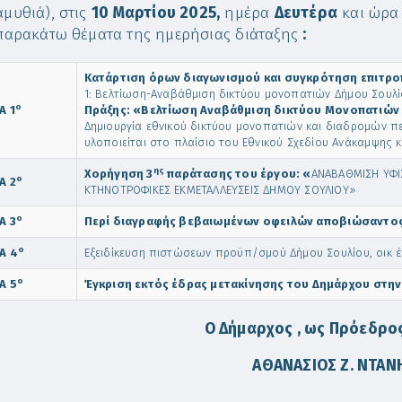
μυθιά), στις
10 Μαρτίου 2025,
ημέρα
Δευτέρα
και ώρ
παρακάτω θέματα της ημερήσιας διάταξης
:
Κατάρτιση όρων διαγωνισμού και συγκρότηση επιτρο
1: Βελτίωση-Αναβάθμιση δικτύου μονοπατιών Δήμου Σουλ
ο
Α 1
Πράξης: «Βελτίωση Αναβάθμιση δικτύου Μονοπατιών
Δημιουργία εθνικού δικτύου μονοπατιών και διαδρομών π
υλοποιείται στο πλαίσιο του Εθνικού Σχεδίου Ανάκαμψης κ
ης
Χορήγηση 3
παράτασης του έργου:
«
ΑΝΑΒΑΘΜΙΣΗ ΥΦΙ
ο
Α 2
ΚΤΗΝΟΤΡΟΦΙΚΕΣ ΕΚΜΕΤΑΛΛΕΥΣΕΙΣ ΔΗΜΟΥ ΣΟΥΛΙΟΥ»
ο
Α 3
Περί διαγραφής βεβαιωμένων οφειλών αποβιώσαντο
ο
Α 4
Εξειδίκευση πιστώσεων προϋπ/σμού Δήμου Σουλίου, οικ 
ο
Α 5
Έγκριση εκτός έδρας μετακίνησης του Δημάρχου στην
Ο Δήμαρχος , ως Πρόεδρος
ΑΘΑΝΑΣΙΟΣ
Z
. ΝΤΑΝ