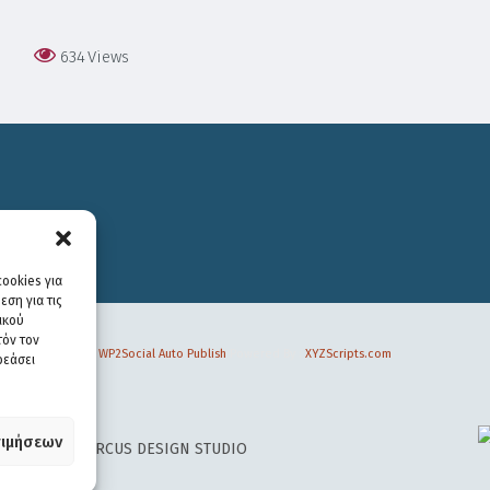
634
Views
ookies για
ση για τις
ικού
τόν τον
WP2Social Auto Publish
Powered By :
XYZScripts.com
ρεάσει
ιμήσεων
 DESIGN BY
CIRCUS DESIGN STUDIO