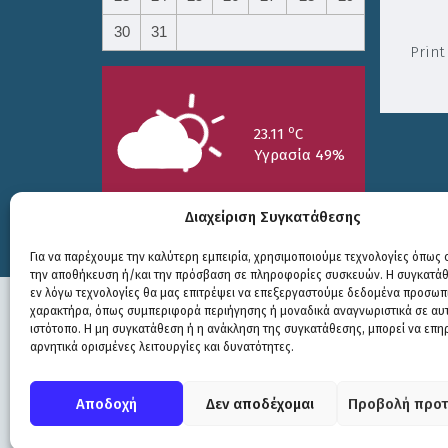
30
31
Print
o
23.11
C
Υγρασία 49%
Διαχείριση Συγκατάθεσης
Για να παρέχουμε την καλύτερη εμπειρία, χρησιμοποιούμε τεχνολογίες όπως c
την αποθήκευση ή/και την πρόσβαση σε πληροφορίες συσκευών. Η συγκατάθε
25/7
26/7
27/7
εν λόγω τεχνολογίες θα μας επιτρέψει να επεξεργαστούμε δεδομένα προσωπ
o
o
o
15.73
C
17.99
C
20.94
C
χαρακτήρα, όπως συμπεριφορά περιήγησης ή μοναδικά αναγνωριστικά σε αυ
ιστότοπο. Η μη συγκατάθεση ή η ανάκληση της συγκατάθεσης, μπορεί να επη
αρνητικά ορισμένες λειτουργίες και δυνατότητες.
Πολιτική Προστασίας
|
Δήλωση Προσβασιμότητας
© COPYRIGHT ΔΗΜΟΣ ΣΟΥΛΙΟΥ 2026
Αποδοχή
Δεν αποδέχομαι
Προβολή προτ
WEB DEVELOPMENT BY
ΕΓΚΡΙΤΟΣ GROUP
| GRAPHICS