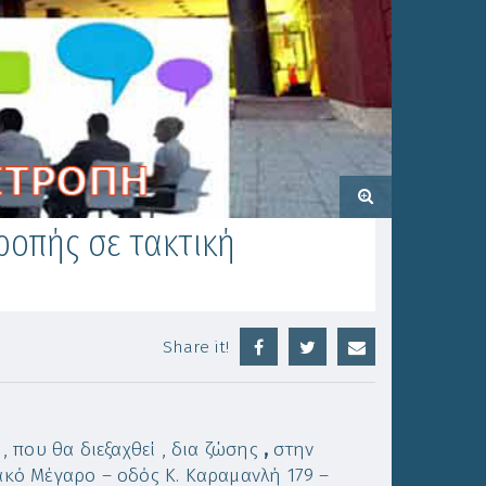
οπής σε τακτική
Share it!
 που θα διεξαχθεί , δια ζώσης
,
στην
κό Μέγαρο – οδός Κ. Καραμανλή 179 –