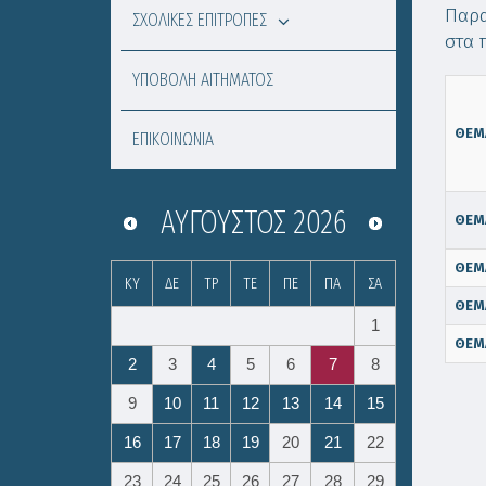
Παρα
ΣΧΟΛΙΚΕΣ ΕΠΙΤΡΟΠΕΣ
στα 
ΥΠΟΒΟΛΗ ΑΙΤΗΜΑΤΟΣ
ΘΕΜ
ΕΠΙΚΟΙΝΩΝΙΑ
ΑΎΓΟΥΣΤΟΣ
2026
ΘΕΜ
ΘΕΜ
ΚΥ
ΔΕ
ΤΡ
ΤΕ
ΠΕ
ΠΑ
ΣΑ
ΘΕΜ
1
ΘΕΜ
2
3
4
5
6
7
8
9
10
11
12
13
14
15
16
17
18
19
20
21
22
23
24
25
26
27
28
29