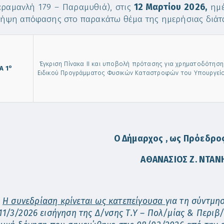
αραμανλή 179 – Παραμυθιά), στις
12 Μαρτίου 2026,
ημ
λήψη απόφασης στο παρακάτω θέμα της ημερήσιας διά
Έγκριση Πίνακα ΙΙ και υποβολή πρότασης για χρηματοδότη
ο
Α 1
Ειδικού Προγράμματος Φυσικών Καταστροφών του Υπουργεί
Ο Δήμαρχος , ως Πρόεδρος
ΑΘΑΝΑΣΙΟΣ
Z
. ΝΤΑΝ
Ø
Η συνεδρίαση κρίνεται ως κατεπείγουσα
για τη σύντμη
11/3/2026 εισήγηση της Δ/νσης Τ.Υ – Πολ/μίας & Περιβ/