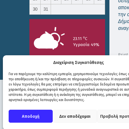
σεισ
αποκ
30
31
την 
Δήμο
αναγ
o
23.11
C
Υγρασία 49%
Print
Διαχείριση Συγκατάθεσης
Για να παρέχουμε την καλύτερη εμπειρία, χρησιμοποιούμε τεχνολογίες όπως c
την αποθήκευση ή/και την πρόσβαση σε πληροφορίες συσκευών. Η συγκατάθε
25/7
26/7
27/7
εν λόγω τεχνολογίες θα μας επιτρέψει να επεξεργαστούμε δεδομένα προσωπ
o
o
o
15.73
C
17.99
C
20.94
C
χαρακτήρα, όπως συμπεριφορά περιήγησης ή μοναδικά αναγνωριστικά σε αυ
ιστότοπο. Η μη συγκατάθεση ή η ανάκληση της συγκατάθεσης, μπορεί να επη
αρνητικά ορισμένες λειτουργίες και δυνατότητες.
Πολιτική Προστασίας
|
Δήλωση Προσβασιμότητας
© COPYRIGHT ΔΗΜΟΣ ΣΟΥΛΙΟΥ 2026
Αποδοχή
Δεν αποδέχομαι
Προβολή προτ
WEB DEVELOPMENT BY
ΕΓΚΡΙΤΟΣ GROUP
| GRAPHICS