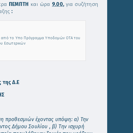
έρα
ΠΕΜΠΤΗ
και ώρα
9.00
,
για συζήτηση
ταξης
:
ση από το Υπο Πρόγραμμα Υποδομών ΟΤΑ του
ου Εσωτερικών
 της Δ.Ε
ΗΣ
ση προθεσμιών έχοντας υπόψη: α) Την
ντος Δήμου Σουλίου , β) Tην ισχυρή