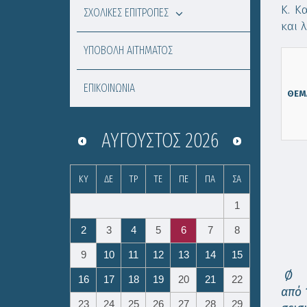
Κ. Κ
ΣΧΟΛΙΚΕΣ ΕΠΙΤΡΟΠΕΣ
και 
ΥΠΟΒΟΛΗ ΑΙΤΗΜΑΤΟΣ
ΕΠΙΚΟΙΝΩΝΙΑ
ΘΕΜ
ΑΎΓΟΥΣΤΟΣ
2026
ΚΥ
ΔΕ
ΤΡ
ΤΕ
ΠΕ
ΠΑ
ΣΑ
1
2
3
4
5
6
7
8
9
10
11
12
13
14
15
16
17
18
19
20
21
22
από 
23
24
25
26
27
28
29