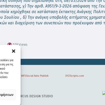
μική δόνηση που σημειώθηκε στις 08/03/2026 από την 
ατάστασης, γ) Την αριθ. Α951/9-3-2026 απόφαση της Γεν
οποία κηρύχθηκε σε κατάσταση έκτακτης Ανάγκης Πολιτ
υ Σουλίου , δ) Την ανάγκη υποβολής αιτήματος χρηματο
κών και διαχείριση των συνεπειών που προέκυψαν από τ
579
Views
ookies για
ση για τις
ικού
τόν τον
WP2Social Auto Publish
Powered By :
XYZScripts.com
ρεάσει
ιμήσεων
 DESIGN BY
CIRCUS DESIGN STUDIO