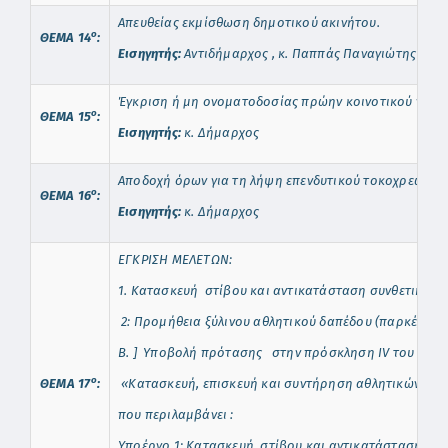
Απευθείας εκμίσθωση δημοτικού ακινήτου.
o
ΘΕΜΑ 14
:
Εισηγητής:
Αντιδήμαρχος , κ. Παππάς Παναγιώτης
Έγκριση ή μη ονοματοδοσίας πρώην κοινοτικού γραφ
o
ΘΕΜΑ 15
:
Εισηγητής:
κ. Δήμαρχος
Αποδοχή όρων για τη λήψη επενδυτικού τοκοχρεωλυτικ
o
ΘΕΜΑ
1
6
:
Εισηγητής:
κ. Δήμαρχος
ΕΓΚΡΙΣΗ ΜΕΛΕΤΩΝ:
1. Κατασκευή στίβου και αντικατάσταση συνθετικού
2:
Προμήθεια ξύλινου αθλητικού δαπέδου (παρκέ) για
Β.
]
Υποβολή πρότασης στην πρόσκληση
IV
του προγ
o
ΘΕΜΑ
1
7
:
«Κατασκευή, επισκευή και συντήρηση αθλητικών εγκ
που περιλαμβάνει :
Υποέργο 1:
Κατασκευή στίβου και αντικατάσταση συν