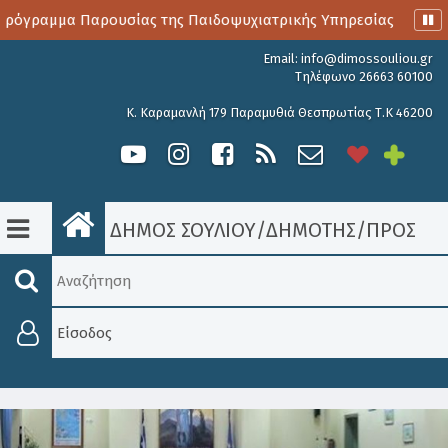
όγραμμα Παρουσίας της Παιδοψυχιατρικής Υπηρεσίας
Αιμ
Email:
info@dimossouliou.gr
Τηλέφωνο 26663 60100
Κ. Καραμανλή 179 Παραμυθιά Θεσπρωτίας Τ.Κ 46200
ΔΗΜΟΣ ΣΟΥΛΙΟΥ
/
ΔΗΜΟΤΗΣ
/
ΠΡΟΣΚΛΉ
Είσοδος