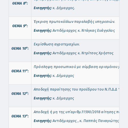
o
ΘΕΜΑ 8
:
Εισηγητής:
κ. Δήμαρχος.
Έγκριση πρωτοκόλλων παραλαβής υπηρεσιών.
o
ΘΕΜΑ 9
:
Εισηγητής:
Αντιδήμαρχος κ. Ντάγκας Ευάγγελος
Εκμίσθωση αγροτεμαχίων.
o
ΘΕΜΑ
10
:
Εισηγητής:
Αντιδήμαρχος κ. Ντρίτσος Χρήστος
Πρόσληψη προσωπικού με σύμβαση ορισμένου χρόνου 
o
ΘΕΜΑ
1
1
:
Εισηγητής:
κ. Δήμαρχος
Αποδοχή παραίτησης του προέδρου του Ν.Π.Δ.Δ * ΑΡΩ
o
ΘΕΜΑ
1
2
:
Εισηγητής:
κ. Δήμαρχος
Αποδοχή ή μη της υπ΄αριθμ.11590/2018 αίτησης περί 
o
ΘΕΜΑ
1
3
:
Εισηγητής:
Αντιδήμαρχος , κ. Παππάς Παναγιώτης