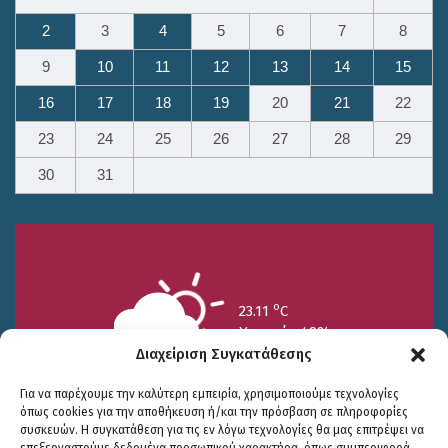
2
3
4
5
6
7
8
9
10
11
12
13
14
15
16
17
18
19
20
21
22
23
24
25
26
27
28
29
30
31
o
23.11
C
Υγρασία 49%
Διαχείριση Συγκατάθεσης
Για να παρέχουμε την καλύτερη εμπειρία, χρησιμοποιούμε τεχνολογίες
όπως cookies για την αποθήκευση ή/και την πρόσβαση σε πληροφορίες
συσκευών. Η συγκατάθεση για τις εν λόγω τεχνολογίες θα μας επιτρέψει να