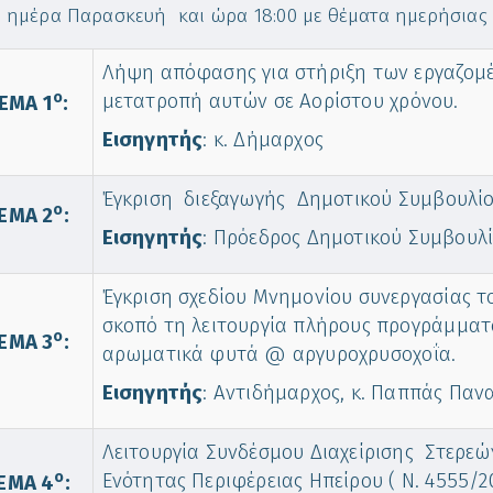
, ημέρα Παρασκευή και ώρα 18:00 με θέματα ημερήσιας 
Λήψη απόφασης για στήριξη των εργαζομέν
o
μετατροπή αυτών σε Αορίστου χρόνου.
ΕΜΑ 1
:
Εισηγητής
: κ. Δήμαρχος
Έγκριση διεξαγωγής Δημοτικού Συμβουλίο
o
ΕΜΑ 2
:
Εισηγητής
: Πρόεδρος Δημοτικού Συμβουλί
Έγκριση σχεδίου Μνημονίου συνεργασίας τ
σκοπό τη λειτουργία πλήρους προγράμματο
o
ΕΜΑ 3
:
αρωματικά φυτά @ αργυροχρυσοχοΐα.
Εισηγητής
: Αντιδήμαρχος, κ. Παππάς Παν
Λειτουργία Συνδέσμου Διαχείρισης Στερε
o
Ενότητας Περιφέρειας Ηπείρου ( Ν. 4555/20
ΕΜΑ 4
: