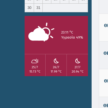
30
31
Θ
o
23.11
C
Υγρασία 49%
Θ
25/7
26/7
27/7
o
o
o
15.73
C
17.99
C
20.94
C
Θ
Θ