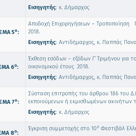
Εισηγητής
: κ. Δήμαρχος
Αποδοχή Επιχορηγήσεων – Τροποποίηση Πρ
o
2018.
ΕΜΑ 5
:
Εισηγητής
: Αντιδήμαρχος, κ. Παππάς Παν
Έκθεση εσόδων – εξόδων Γ΄ Τριμήνου για τ
o
οικονομικού έτους 2018.
ΕΜΑ 6
:
Εισηγητής
: Αντιδήμαρχος, κ. Παππάς Παν
Σύσταση επιτροπής του άρθρου 186 του Δ.
o
εκποιούμενων ή εκμισθωμένων ακινήτων 
ΕΜΑ 7
:
Εισηγητής
: κ. Δήμαρχος
ο
Έγκριση συμμετοχής στο 10
Φεστιβάλ Ελλη
o
ΕΜΑ 8
: