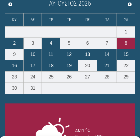
ΑΎΓΟΥΣΤΟΣ
2026
ΚΥ
ΔΕ
ΤΡ
ΤΕ
ΠΕ
ΠΑ
ΣΑ
1
2
3
4
5
6
7
8
9
10
11
12
13
14
15
16
17
18
19
20
21
22
23
24
25
26
27
28
29
30
31
o
23.11
C
Υγρασία 49%