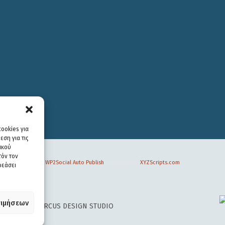
ookies για
ση για τις
ικού
τόν τον
WP2Social Auto Publish
Powered By :
XYZScripts.com
ρεάσει
ιμήσεων
 DESIGN BY
CIRCUS DESIGN STUDIO