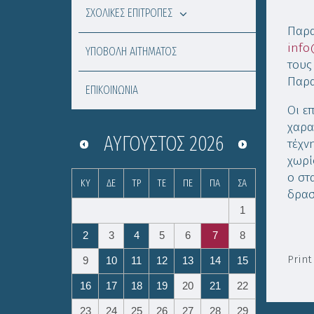
ΣΧΟΛΙΚΕΣ ΕΠΙΤΡΟΠΕΣ
Παρα
info
ΥΠΟΒΟΛΗ ΑΙΤΗΜΑΤΟΣ
τους
Παρα
ΕΠΙΚΟΙΝΩΝΙΑ
Οι ε
χαρα
ΑΎΓΟΥΣΤΟΣ
2026
τέχν
χωρί
ο στ
ΚΥ
ΔΕ
ΤΡ
ΤΕ
ΠΕ
ΠΑ
ΣΑ
δρασ
1
2
3
4
5
6
7
8
Print
9
10
11
12
13
14
15
16
17
18
19
20
21
22
23
24
25
26
27
28
29