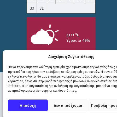
30
31
o
23.11
C
Υγρασία 49%
Διαχείριση Συγκατάθεσης
Για να παρέχουμε την καλύτερη εμπειρία, χρησιμοποιούμε τεχνολογίες όπως c
την αποθήκευση ή/και την πρόσβαση σε πληροφορίες συσκευών. Η συγκατάθε
25/7
26/7
27/7
εν λόγω τεχνολογίες θα μας επιτρέψει να επεξεργαστούμε δεδομένα προσωπ
o
o
o
15.73
C
17.99
C
20.94
C
χαρακτήρα, όπως συμπεριφορά περιήγησης ή μοναδικά αναγνωριστικά σε αυ
ιστότοπο. Η μη συγκατάθεση ή η ανάκληση της συγκατάθεσης, μπορεί να επη
αρνητικά ορισμένες λειτουργίες και δυνατότητες.
Πολιτική Προστασίας
|
Δήλωση Προσβασιμότητας
© COPYRIGHT ΔΗΜΟΣ ΣΟΥΛΙΟΥ 2026
Αποδοχή
Δεν αποδέχομαι
Προβολή προτ
WEB DEVELOPMENT BY
ΕΓΚΡΙΤΟΣ GROUP
| GRAPHICS