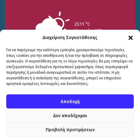
o
23.11
C
Υγρασία 49%
Διαχείριση Συγκατάθεσης
Για να παρέχουμε την καλύτερη εμπειρία, χρησιμοποιούμε τεχνολογίες
όπως cookies για την αποθήκευση ή/και την πρόσβαση σε πληροφορίες
συσκευών. Η συγκατάθεση για τις εν λόγω τεχνολογίες θα μας επιτρέψει να
επεξεργαστούμε δεδομένα προσωπικού χαρακτήρα, όπως συμπεριφορά
περιήγησης ή μοναδικά αναγνωριστικά σε αυτόν τον ιστότοπο. Η μη
25/7
26/7
27/7
συγκατάθεση ή η ανάκληση της συγκατάθεσης, μπορεί να επηρεάσει
o
o
o
15.73
C
17.99
C
20.94
C
αρνητικά ορισμένες λειτουργίες και δυνατότητες.
WP2Social Auto Publish
Powered By :
XYZScripts.com
Πολιτική Προστασίας
|
Δήλωση Προσβασιμότητας
© COPYRIGHT ΔΗΜΟΣ ΣΟΥΛΙΟΥ 2026
Αποδοχή
WEB DEVELOPMENT BY
ΕΓΚΡΙΤΟΣ GROUP
| GRAPHICS DESIGN BY
CIRCUS DESIGN STUDIO
Δεν αποδέχομαι
Προβολή προτιμήσεων