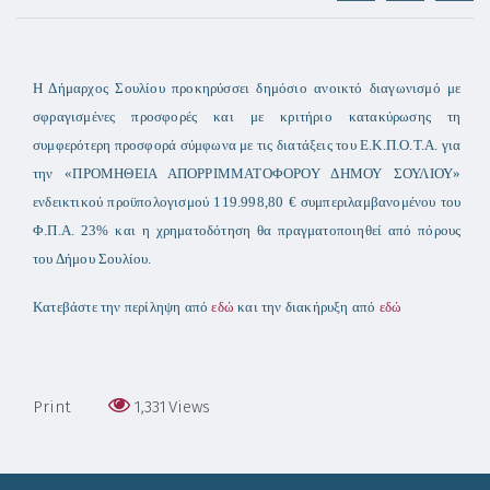
Η Δήμαρχος Σουλίου προκηρύσσει δημόσιο ανοικτό διαγωνισμό με
σφραγισμένες προσφορές και με κριτήριο κατακύρωσης τη
συμφερότερη προσφορά σύμφωνα με τις διατάξεις του Ε.Κ.Π.Ο.Τ.Α. για
την «ΠΡΟΜΗΘΕΙΑ ΑΠΟΡΡΙΜΜΑΤΟΦΟΡΟΥ ΔΗΜΟΥ ΣΟΥΛΙΟΥ»
ενδεικτικού προϋπολογισμού 119.998,80 € συμπεριλαμβανομένου του
Φ.Π.Α. 23% και η χρηματοδότηση θα πραγματοποιηθεί από πόρους
του Δήμου Σουλίου.
Κατεβάστε την περίληψη από
εδώ
και την διακήρυξη από
εδώ
Print
1,331
Views