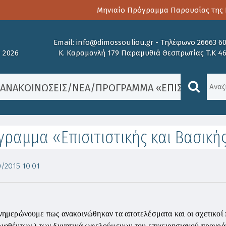
Μηνιαίο Πρόγραμμα Παρουσίας της Πα
Email:
info@dimossouliou.gr
-
Τηλέφωνο 26663 6
 2026
Κ. Καραμανλή 179 Παραμυθιά Θεσπρωτίας Τ.Κ 4
/
ΑΝΑΚΟΙΝΏΣΕΙΣ
/
ΝΈΑ
/
ΠΡΌΓΡΑΜΜΑ «ΕΠΙΣΙΤΙΣΤΙΚΉΣ
ραμμα «Επισιτιστικής και Βασική
/2015 10:01
νημερώνουμε πως ανακοινώθηκαν τα αποτελέσματα και οι σχετικοί π
ιφθέντων ) των δυνητικά ωφελούμενων του επιχειρησιακού προγράμ