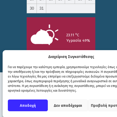
30
31
o
23.11
C
Υγρασία 49%
Διαχείριση Συγκατάθεσης
Για να παρέχουμε την καλύτερη εμπειρία, χρησιμοποιούμε τεχνολογίες όπως c
την αποθήκευση ή/και την πρόσβαση σε πληροφορίες συσκευών. Η συγκατάθε
25/7
26/7
27/7
εν λόγω τεχνολογίες θα μας επιτρέψει να επεξεργαστούμε δεδομένα προσωπ
o
o
o
15.73
C
17.99
C
20.94
C
χαρακτήρα, όπως συμπεριφορά περιήγησης ή μοναδικά αναγνωριστικά σε αυ
ιστότοπο. Η μη συγκατάθεση ή η ανάκληση της συγκατάθεσης, μπορεί να επη
αρνητικά ορισμένες λειτουργίες και δυνατότητες.
Πολιτική Προστασίας
|
Δήλωση Προσβασιμότητας
© COPYRIGHT ΔΗΜΟΣ ΣΟΥΛΙΟΥ 2026
Αποδοχή
Δεν αποδέχομαι
Προβολή προτ
WEB DEVELOPMENT BY
ΕΓΚΡΙΤΟΣ GROUP
| GRAPHICS