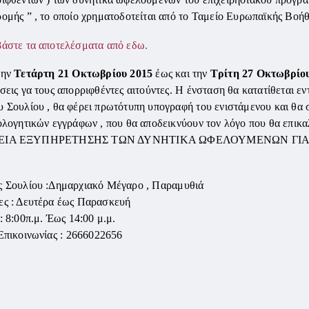
ομής ” , το οποίο χρηματοδοτείται από το Ταμείο Ευρωπαϊκής Βοή
άστε τα αποτελέσματα από εδω.
την
Τετάρτη 21 Οκτωβρίου 2015
έως και την
Τρίτη 27 Οκτωβρίο
σεις γα τους απορριφθέντες αιτούντες. Η ένσταση θα κατατίθεται ε
 Σουλίου , θα φέρει πρωτότυπη υπογραφή του ενιστάμενου και θα
ολογητικών εγγράφων , που θα αποδεικνύουν τον λόγο που θα επικαλ
ΕΙΑ ΕΞΥΠΗΡΕΤΗΣΗΣ ΤΩΝ ΔΥΝΗΤΙΚΑ ΩΦΕΛΟΥΜΕΝΩΝ ΓΙΑ
 Σουλίου :Δημαρχιακό Μέγαρο , Παραμυθι
ά
ς : Δευτέρα έως Παρασκευή
 :
8:00
π.μ. Έως 14:
00
μ.μ.
Επικοινωνίας :
2666022656