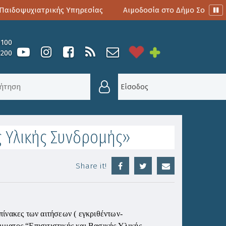
ιδοψυχιατρικής Υπηρεσίας
Αιμοδοσία στο Δήμο Σουλίου
0100
6200
 ΚΑΙ ΒΑΣΙΚΉΣ ΥΛΙΚΉΣ ΣΥΝΔΡΟΜΉΣ»
Είσοδος
ς Υλικής Συνδρομής»
Share it!
ίνακες των αιτήσεων ( εγκριθέντων-
ματος “Επισιτιστικής και Βασικής Υλικής