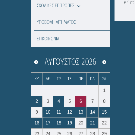
Print
ΣΧΟΛΙΚΕΣ ΕΠΙΤΡΟΠΕΣ
ΥΠΟΒΟΛΗ ΑΙΤΗΜΑΤΟΣ
ΕΠΙΚΟΙΝΩΝΙΑ
ΑΎΓΟΥΣΤΟΣ
2026
ΚΥ
ΔΕ
ΤΡ
ΤΕ
ΠΕ
ΠΑ
ΣΑ
1
2
3
4
5
6
7
8
9
10
11
12
13
14
15
16
17
18
19
20
21
22
23
24
25
26
27
28
29