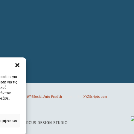
ookies για
ση για τις
ικού
τόν τον
WP2Social Auto Publish
Powered By :
XYZScripts.com
ρεάσει
ιμήσεων
 DESIGN BY
CIRCUS DESIGN STUDIO