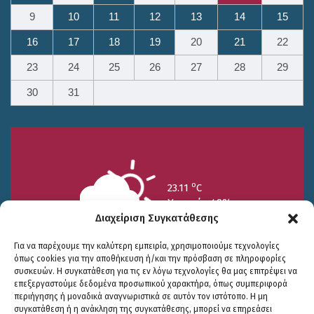
9
10
11
12
13
14
15
16
17
18
19
20
21
22
23
24
25
26
27
28
29
30
31
o
23.11
C
Υγρασία 49%
Διαχείριση Συγκατάθεσης
Για να παρέχουμε την καλύτερη εμπειρία, χρησιμοποιούμε τεχνολογίες
όπως cookies για την αποθήκευση ή/και την πρόσβαση σε πληροφορίες
συσκευών. Η συγκατάθεση για τις εν λόγω τεχνολογίες θα μας επιτρέψει να
επεξεργαστούμε δεδομένα προσωπικού χαρακτήρα, όπως συμπεριφορά
περιήγησης ή μοναδικά αναγνωριστικά σε αυτόν τον ιστότοπο. Η μη
25/7
26/7
27/7
συγκατάθεση ή η ανάκληση της συγκατάθεσης, μπορεί να επηρεάσει
o
o
o