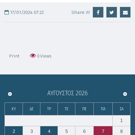
17/01/2024 07:22
Share it!
Print
0
Views
ΑΎΓΟΥΣΤΟΣ
2026
ΚΥ
ΔΕ
ΤΡ
ΤΕ
ΠΕ
ΠΑ
ΣΑ
1
2
3
4
5
6
7
8