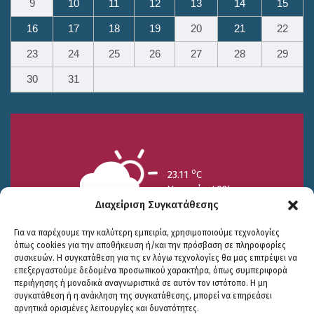
9
10
11
12
13
14
15
16
17
18
19
20
21
22
23
24
25
26
27
28
29
30
31
o
23.11
C
Υγρασία 49%
Διαχείριση Συγκατάθεσης
Για να παρέχουμε την καλύτερη εμπειρία, χρησιμοποιούμε τεχνολογίες
όπως cookies για την αποθήκευση ή/και την πρόσβαση σε πληροφορίες
συσκευών. Η συγκατάθεση για τις εν λόγω τεχνολογίες θα μας επιτρέψει να
επεξεργαστούμε δεδομένα προσωπικού χαρακτήρα, όπως συμπεριφορά
περιήγησης ή μοναδικά αναγνωριστικά σε αυτόν τον ιστότοπο. Η μη
25/7
26/7
27/7
συγκατάθεση ή η ανάκληση της συγκατάθεσης, μπορεί να επηρεάσει
o
o
o
15.73
C
17.99
C
20.94
C
αρνητικά ορισμένες λειτουργίες και δυνατότητες.