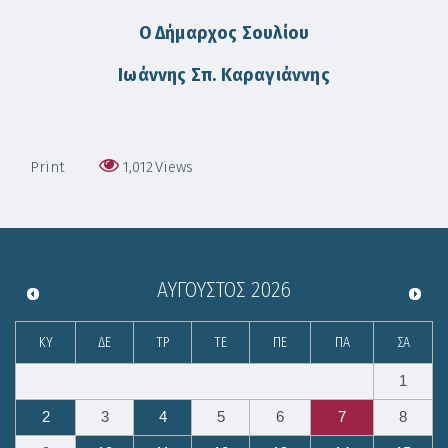
Ο Δήμαρχος Σουλίου
Ιωάννης Σπ. Καραγιάννης
Print
1,012
Views
ΑΎΓΟΥΣΤΟΣ
2026
ΚΥ
ΔΕ
ΤΡ
ΤΕ
ΠΕ
ΠΑ
ΣΑ
1
2
3
4
5
6
7
8