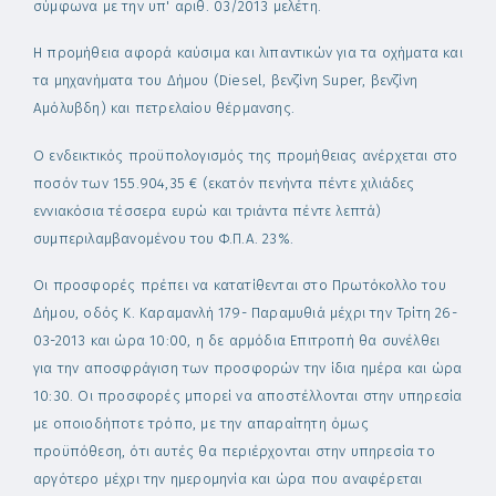
σύμφωνα με την υπ' αριθ. 03/2013 μελέτη.
Η προμήθεια αφορά καύσιμα και λιπαντικών για τα οχήματα και
τα μηχανήματα του Δήμου (Diesel, βενζίνη Super, βενζίνη
Αμόλυβδη) και πετρελαίου θέρμανσης.
Ο ενδεικτικός προϋπολογισμός της προμήθειας ανέρχεται στο
ποσόν των 155.904,35 € (εκατόν πενήντα πέντε χιλιάδες
εννιακόσια τέσσερα ευρώ και τριάντα πέντε λεπτά)
συμπεριλαμβανομένου του Φ.Π.Α. 23%.
Οι προσφορές πρέπει να κατατίθενται στο Πρωτόκολλο του
Δήμου, οδός Κ. Καραμανλή 179- Παραμυθιά μέχρι την Τρίτη 26-
03-2013 και ώρα 10:00, η δε αρμόδια Επιτροπή θα συνέλθει
για την αποσφράγιση των προσφορών την ίδια ημέρα και ώρα
10:30. Οι προσφορές μπορεί να αποστέλλονται στην υπηρεσία
με οποιοδήποτε τρόπο, με την απαραίτητη όμως
προϋπόθεση, ότι αυτές θα περιέρχονται στην υπηρεσία το
αργότερο μέχρι την ημερομηνία και ώρα που αναφέρεται