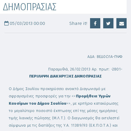
ΔΗΜΟΠΡΑΣΙΑΣ
05/03/2013 00:00
Share it!
ΑΔΑ: ΒΕΔ0Ω1Α-ΠΨΦ
Παραμυθιά, 26/02/2013 Αρ. πρωτ: -2801-
ΠΕΡΙΛΗΨΗ
ΔΙΑΚΗΡΥΞΗΣ ΔΗΜΟΠΡΑΣΙΑΣ
Ο Δήμος Σουλίου προκηρύσσει ανοικτό Διαγωνισμό με
σφραγισμένες προσφορές για την <<
Προμήθεια Υγρών
Καυσίμων του Δήμου Σουλίου
>>, με κριτήριο κατακύρωσης
το μεγαλύτερο ποσοστό έκπτωσης επί της μέσης ημερήσιας
τιμής λιανικής πώλησης (Μ.Λ.Τ.). Ο διαγωνισμός θα εκτελεστεί
σύμφωνα με τις διατάξεις της Υ.Α. 11389/93 (Ε.Κ.Π.Ο.Τ.Α.) και