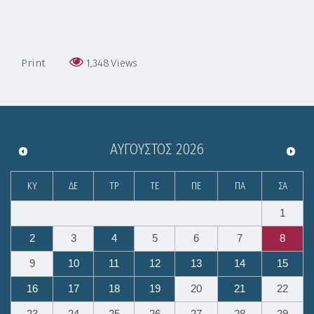
Print
1,348
Views
ΑΎΓΟΥΣΤΟΣ
2026
ΚΥ
ΔΕ
ΤΡ
ΤΕ
ΠΕ
ΠΑ
ΣΑ
1
2
3
4
5
6
7
8
9
10
11
12
13
14
15
16
17
18
19
20
21
22