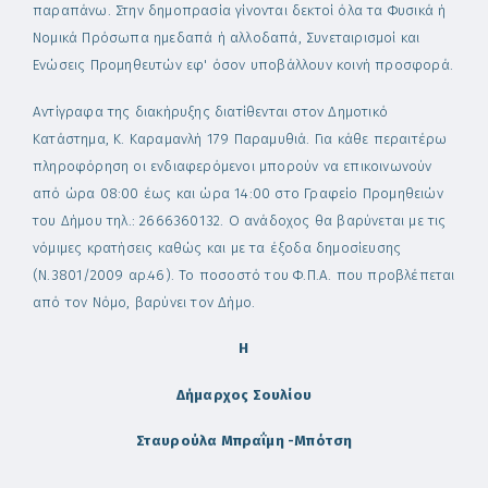
παραπάνω. Στην δημοπρασία γίνονται δεκτοί όλα τα Φυσικά ή
Νομικά Πρόσωπα ημεδαπά ή αλλοδαπά, Συνεταιρισμοί και
Ενώσεις Προμηθευτών εφ' όσον υποβάλλουν κοινή προσφορά.
Αντίγραφα της διακήρυξης διατίθενται στον Δημοτικό
Κατάστημα, Κ. Καραμανλή 179 Παραμυθιά. Για κάθε περαιτέρω
πληροφόρηση οι ενδιαφερόμενοι μπορούν να επικοινωνούν
από ώρα 08:00 έως και ώρα 14:00 στο Γραφείο Προμηθειών
του Δήμου τηλ.: 2666360132. Ο ανάδοχος θα βαρύνεται με τις
νόμιμες κρατήσεις καθώς και με τα έξοδα δημοσίευσης
(Ν.3801/2009 αρ.46). Το ποσοστό του Φ.Π.Α. που προβλέπεται
από τον Νόμο, βαρύνει τον Δήμο.
Η
Δήμαρχος Σουλίου
Σταυρούλα Μπραΐμη -Μπότση