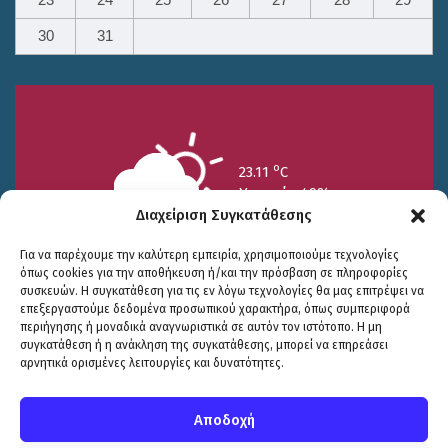
23
24
25
26
27
28
29
30
31
o
23.11
C
Υγρασία 49%
Διαχείριση Συγκατάθεσης
Για να παρέχουμε την καλύτερη εμπειρία, χρησιμοποιούμε τεχνολογίες
όπως cookies για την αποθήκευση ή/και την πρόσβαση σε πληροφορίες
συσκευών. Η συγκατάθεση για τις εν λόγω τεχνολογίες θα μας επιτρέψει να
επεξεργαστούμε δεδομένα προσωπικού χαρακτήρα, όπως συμπεριφορά
περιήγησης ή μοναδικά αναγνωριστικά σε αυτόν τον ιστότοπο. Η μη
25/7
26/7
27/7
συγκατάθεση ή η ανάκληση της συγκατάθεσης, μπορεί να επηρεάσει
o
o
o
15.73
C
17.99
C
20.94
C
αρνητικά ορισμένες λειτουργίες και δυνατότητες.
WP2Social Auto Publish
Powered By :
XYZScripts.com
Πολιτική Προστασίας
|
Δήλωση Προσβασιμότητας
© COPYRIGHT ΔΗΜΟΣ ΣΟΥΛΙΟΥ 2026
Αποδοχή
WEB DEVELOPMENT BY
ΕΓΚΡΙΤΟΣ GROUP
| GRAPHICS DESIGN BY