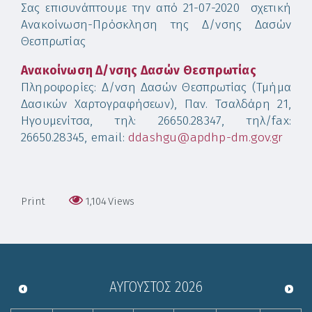
Σας επισυνάπτουμε την από 21-07-2020 σχετική
Ανακοίνωση-Πρόσκληση της Δ/νσης Δασών
Θεσπρωτίας
Ανακοίνωση Δ/νσης Δασών Θεσπρωτίας
Πληροφορίες: Δ/νση Δασών Θεσπρωτίας (Τμήμα
Δασικών Χαρτογραφήσεων), Παν. Τσαλδάρη 21,
Ηγουμενίτσα, τηλ: 26650.28347, τηλ/fax:
26650.28345, email:
ddashgu@apdhp-dm.gov.gr
Print
1,104
Views
ΑΎΓΟΥΣΤΟΣ
2026