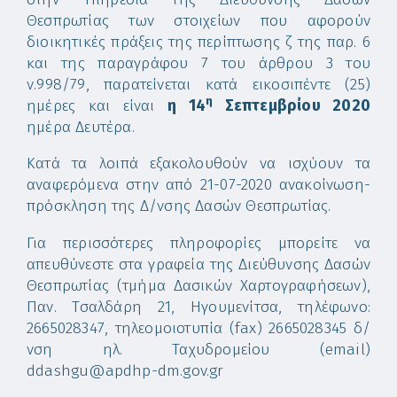
Θεσπρωτίας των στοιχείων που αφορούν
διοικητικές πράξεις της περίπτωσης ζ της παρ. 6
και της παραγράφου 7 του άρθρου 3 του
ν.998/79, παρατείνεται κατά εικοσιπέντε (25)
η
ημέρες και είναι
η 14
Σεπτεμβρίου 2020
ημέρα Δευτέρα.
Κατά τα λοιπά εξακολουθούν να ισχύουν τα
αναφερόμενα στην από 21-07-2020 ανακοίνωση-
πρόσκληση της Δ/νσης Δασών Θεσπρωτίας.
Για περισσότερες πληροφορίες μπορείτε να
απευθύνεστε στα γραφεία της Διεύθυνσης Δασών
Θεσπρωτίας (τμήμα Δασικών Χαρτογραφήσεων),
Παν. Τσαλδάρη 21, Ηγουμενίτσα, τηλέφωνο:
2665028347, τηλεομοιοτυπία (fax) 2665028345 δ/
νση ηλ. Ταχυδρομείου (email)
ddashgu@apdhp-dm.gov.gr