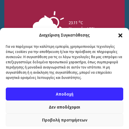
o
23.11
C
Υγρασία 49%
Διαχείριση Συγκατάθεσης
Για να παρέχουμε την καλύτερη εμπειρία, χρησιμοποιούμε τεχνολογίες
όπως cookies για την αποθήκευση ή/και την πρόσβαση σε πληροφορίες
συσκευών. Η συγκατάθεση για τις εν λόγω τεχνολογίες θα μας επιτρέψει να
επεξεργαστούμε δεδομένα προσωπικού χαρακτήρα, όπως συμπεριφορά
περιήγησης ή μοναδικά αναγνωριστικά σε αυτόν τον ιστότοπο. Η μη
25/7
26/7
27/7
συγκατάθεση ή η ανάκληση της συγκατάθεσης, μπορεί να επηρεάσει
o
o
o
15.73
C
17.99
C
20.94
C
αρνητικά ορισμένες λειτουργίες και δυνατότητες.
WP2Social Auto Publish
Powered By :
XYZScripts.com
Πολιτική Προστασίας
|
Δήλωση Προσβασιμότητας
© COPYRIGHT ΔΗΜΟΣ ΣΟΥΛΙΟΥ 2026
Αποδοχή
WEB DEVELOPMENT BY
ΕΓΚΡΙΤΟΣ GROUP
| GRAPHICS DESIGN BY
CIRCUS DESIGN STUDIO
Δεν αποδέχομαι
Προβολή προτιμήσεων