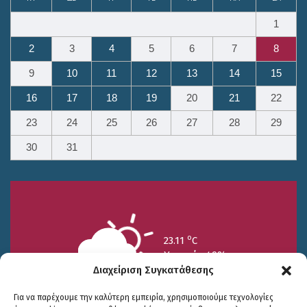
1
2
3
4
5
6
7
8
9
10
11
12
13
14
15
16
17
18
19
20
21
22
23
24
25
26
27
28
29
30
31
o
23.11
C
Υγρασία 49%
Διαχείριση Συγκατάθεσης
Για να παρέχουμε την καλύτερη εμπειρία, χρησιμοποιούμε τεχνολογίες