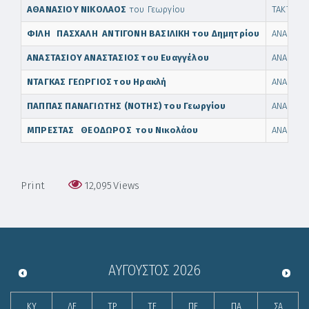
ΑΘΑΝΑΣΙΟΥ ΝΙΚΟΛΑΟΣ
του Γεωργίου
ΤΑΚΤΙΚΟ
ΦΙΛΗ ΠΑΣΧΑΛΗ ΑΝΤΙΓΟΝΗ ΒΑΣΙΛΙΚΗ του Δημητρίου
ΑΝΑΠΛΗΡ
ΑΝΑΣΤΑΣΙΟΥ ΑΝΑΣΤΑΣΙΟΣ του Ευαγγέλου
ΑΝΑΠΛΗΡ
ΝΤΑΓΚΑΣ ΓΕΩΡΓΙΟΣ του Ηρακλή
ΑΝΑΠΛΗΡ
ΠΑΠΠΑΣ ΠΑΝΑΓΙΩΤΗΣ (ΝΟΤΗΣ) του Γεωργίου
ΑΝΑΠΛΗΡ
ΜΠΡΕΣΤΑΣ ΘΕΟΔΩΡΟΣ του Νικολάου
ΑΝΑΠΛΗΡ
Print
12,095
Views
ΑΎΓΟΥΣΤΟΣ
2026
ΚΥ
ΔΕ
ΤΡ
ΤΕ
ΠΕ
ΠΑ
ΣΑ