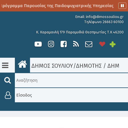
Πρόγραμμα Παρουσίας της Παιδοψυχιατρικής Υπηρεσίας
Αι
Email:
info@dimossouliou.gr
Τηλέφωνο 26663 60100
Κ. Καραμανλή 179 Παραμυθιά Θεσπρωτίας Τ.Κ 46200
ΔΗΜΟΣ ΣΟΥΛΙΟΥ
/
ΔΗΜΟΤΗΣ
/
ΔΉΜΟΣ 
Είσοδος