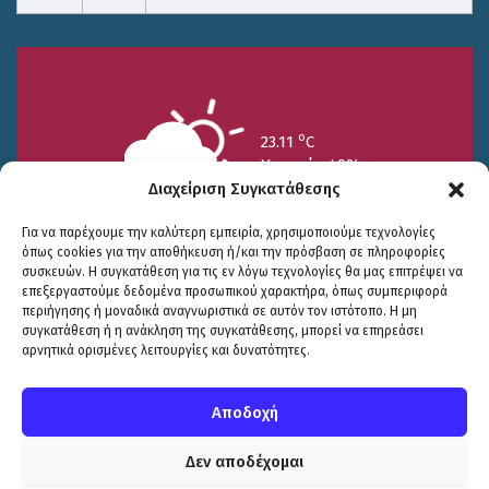
o
23.11
C
Υγρασία 49%
Διαχείριση Συγκατάθεσης
Για να παρέχουμε την καλύτερη εμπειρία, χρησιμοποιούμε τεχνολογίες
όπως cookies για την αποθήκευση ή/και την πρόσβαση σε πληροφορίες
συσκευών. Η συγκατάθεση για τις εν λόγω τεχνολογίες θα μας επιτρέψει να
επεξεργαστούμε δεδομένα προσωπικού χαρακτήρα, όπως συμπεριφορά
περιήγησης ή μοναδικά αναγνωριστικά σε αυτόν τον ιστότοπο. Η μη
25/7
26/7
27/7
συγκατάθεση ή η ανάκληση της συγκατάθεσης, μπορεί να επηρεάσει
o
o
o
15.73
C
17.99
C
20.94
C
αρνητικά ορισμένες λειτουργίες και δυνατότητες.
WP2Social Auto Publish
Powered By :
XYZScripts.com
Πολιτική Προστασίας
|
Δήλωση Προσβασιμότητας
© COPYRIGHT ΔΗΜΟΣ ΣΟΥΛΙΟΥ 2026
Αποδοχή
WEB DEVELOPMENT BY
ΕΓΚΡΙΤΟΣ GROUP
| GRAPHICS DESIGN BY
CIRCUS DESIGN STUDIO
Δεν αποδέχομαι