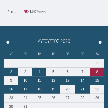
Print
1,617
Views
ΑΎΓΟΥΣΤΟΣ
2026
ΚΥ
ΔΕ
ΤΡ
ΤΕ
ΠΕ
ΠΑ
ΣΑ
1
2
3
4
5
6
7
8
9
10
11
12
13
14
15
16
17
18
19
20
21
22
23
24
25
26
27
28
29
30
31