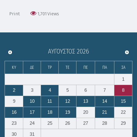
Print
1,701
Views
ΑΎΓΟΥΣΤΟΣ
2026
ΚΥ
ΔΕ
ΤΡ
ΤΕ
ΠΕ
ΠΑ
ΣΑ
1
2
3
4
5
6
7
8
9
10
11
12
13
14
15
16
17
18
19
20
21
22
23
24
25
26
27
28
29
30
31