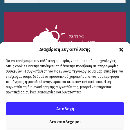
o
23.11
C
Υγρασία 49%
Διαχείριση Συγκατάθεσης
Για να παρέχουμε την καλύτερη εμπειρία, χρησιμοποιούμε τεχνολογίες
όπως cookies για την αποθήκευση ή/και την πρόσβαση σε πληροφορίες
συσκευών. Η συγκατάθεση για τις εν λόγω τεχνολογίες θα μας επιτρέψει να
επεξεργαστούμε δεδομένα προσωπικού χαρακτήρα, όπως συμπεριφορά
περιήγησης ή μοναδικά αναγνωριστικά σε αυτόν τον ιστότοπο. Η μη
25/7
26/7
27/7
συγκατάθεση ή η ανάκληση της συγκατάθεσης, μπορεί να επηρεάσει
o
o
o
15.73
C
17.99
C
20.94
C
αρνητικά ορισμένες λειτουργίες και δυνατότητες.
WP2Social Auto Publish
Powered By :
XYZScripts.com
Πολιτική Προστασίας
|
Δήλωση Προσβασιμότητας
© COPYRIGHT ΔΗΜΟΣ ΣΟΥΛΙΟΥ 2026
Αποδοχή
WEB DEVELOPMENT BY
ΕΓΚΡΙΤΟΣ GROUP
| GRAPHICS DESIGN BY
CIRCUS DESIGN STUDIO
Δεν αποδέχομαι