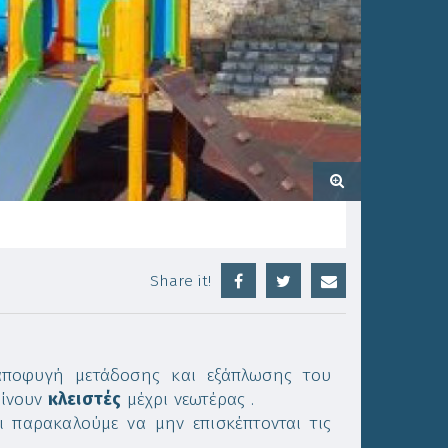
Share it!
αποφυγή μετάδοσης και εξάπλωσης του
είνουν
κλειστές
μέχρι νεωτέρας .
ι παρακαλούμε να μην επισκέπτονται τις