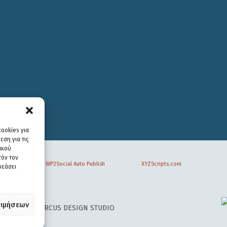
ookies για
ση για τις
ικού
τόν τον
WP2Social Auto Publish
Powered By :
XYZScripts.com
ρεάσει
ιμήσεων
 DESIGN BY
CIRCUS DESIGN STUDIO