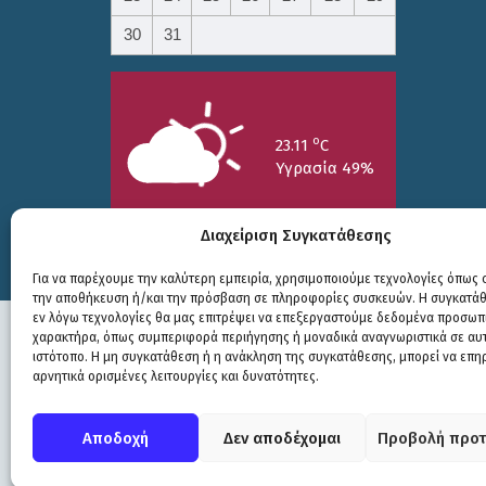
30
31
o
23.11
C
Υγρασία 49%
Διαχείριση Συγκατάθεσης
Για να παρέχουμε την καλύτερη εμπειρία, χρησιμοποιούμε τεχνολογίες όπως c
την αποθήκευση ή/και την πρόσβαση σε πληροφορίες συσκευών. Η συγκατάθε
25/7
26/7
27/7
εν λόγω τεχνολογίες θα μας επιτρέψει να επεξεργαστούμε δεδομένα προσωπ
o
o
o
15.73
C
17.99
C
20.94
C
χαρακτήρα, όπως συμπεριφορά περιήγησης ή μοναδικά αναγνωριστικά σε αυ
ιστότοπο. Η μη συγκατάθεση ή η ανάκληση της συγκατάθεσης, μπορεί να επη
αρνητικά ορισμένες λειτουργίες και δυνατότητες.
Πολιτική Προστασίας
|
Δήλωση Προσβασιμότητας
© COPYRIGHT ΔΗΜΟΣ ΣΟΥΛΙΟΥ 2026
Αποδοχή
Δεν αποδέχομαι
Προβολή προτ
WEB DEVELOPMENT BY
ΕΓΚΡΙΤΟΣ GROUP
| GRAPHICS