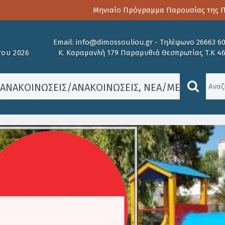
Μηνιαίο Πρόγραμμα Παρουσίας της Παιδ
Email:
info@dimossouliou.gr
-
Τηλέφωνο 26663 6
ου 2026
Κ. Καραμανλή 179 Παραμυθιά Θεσπρωτίας Τ.Κ 4
/
ΑΝΑΚΟΙΝΏΣΕΙΣ
/
ΑΝΑΚΟΙΝΏΣΕΙΣ
,
ΝΈΑ
/
ΜΈΤΡΑ ΠΡΌ