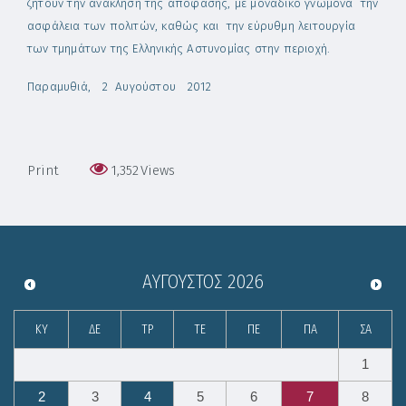
ζητούν την ανάκληση της απόφασης, με μοναδικό γνώμονα την
ασφάλεια των πολιτών, καθώς και την εύρυθμη λειτουργία
των τμημάτων της Ελληνικής Αστυνομίας στην περιοχή.
Παραμυθιά, 2 Αυγούστου 2012
Print
1,352
Views
ΑΎΓΟΥΣΤΟΣ
2026
ΚΥ
ΔΕ
ΤΡ
ΤΕ
ΠΕ
ΠΑ
ΣΑ
1
2
3
4
5
6
7
8