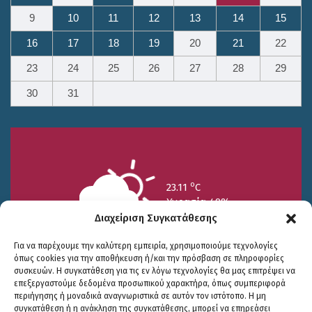
9
10
11
12
13
14
15
16
17
18
19
20
21
22
23
24
25
26
27
28
29
30
31
o
23.11
C
Υγρασία 49%
Διαχείριση Συγκατάθεσης
Για να παρέχουμε την καλύτερη εμπειρία, χρησιμοποιούμε τεχνολογίες
όπως cookies για την αποθήκευση ή/και την πρόσβαση σε πληροφορίες
συσκευών. Η συγκατάθεση για τις εν λόγω τεχνολογίες θα μας επιτρέψει να
επεξεργαστούμε δεδομένα προσωπικού χαρακτήρα, όπως συμπεριφορά
περιήγησης ή μοναδικά αναγνωριστικά σε αυτόν τον ιστότοπο. Η μη
25/7
26/7
27/7
συγκατάθεση ή η ανάκληση της συγκατάθεσης, μπορεί να επηρεάσει
o
o
o