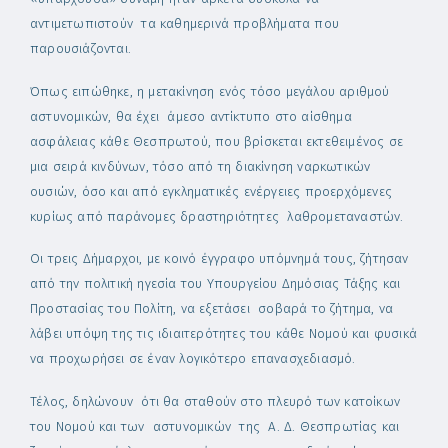
αντιμετωπιστούν τα καθημερινά προβλήματα που
παρουσιάζονται.
Όπως ειπώθηκε, η μετακίνηση ενός τόσο μεγάλου αριθμού
αστυνομικών, θα έχει άμεσο αντίκτυπο στο αίσθημα
ασφάλειας κάθε Θεσπρωτού, που βρίσκεται εκτεθειμένος σε
μια σειρά κινδύνων, τόσο από τη διακίνηση ναρκωτικών
ουσιών, όσο και από εγκληματικές ενέργειες προερχόμενες
κυρίως από παράνομες δραστηριότητες λαθρομεταναστών.
Οι τρεις Δήμαρχοι, με κοινό έγγραφο υπόμνημά τους, ζήτησαν
από την πολιτική ηγεσία του Υπουργείου Δημόσιας Τάξης και
Προστασίας του Πολίτη, να εξετάσει σοβαρά το ζήτημα, να
λάβει υπόψη της τις ιδιαιτερότητες του κάθε Νομού και φυσικά
να προχωρήσει σε έναν λογικότερο επανασχεδιασμό.
Τέλος, δηλώνουν ότι θα σταθούν στο πλευρό των κατοίκων
του Νομού και των αστυνομικών της Α. Δ. Θεσπρωτίας και