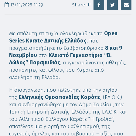
13/11/2025 11:29
Share it!
Με απόλυτη επιτυχία ολοκληρώθηκε το
Open
Series Karate Δυτικής Ελλάδας
, που
πραγματοποιήθηκε το Σαββατοκύριακο
8 και 9
Νοεμβρίου
στο
Κλειστό Γυμναστήριο “Β.
Λώλος” Παραμυθιάς
, συγκεντρώνοντας αθλητές,
προπονητές και φίλους του Καράτε από
ολόκληρη τη Ελλάδα.
Η διοργάνωση, που τελέστηκε υπό την αιγίδα
της
Ελληνικής Ομοσπονδίας Καράτε
, (ΕΛ.Ο.Κ.)
και συνδιοργανώθηκε με τον Δήμο Σουλίου, την
Τοπική Επιτροπή Δυτικής Ελλάδας της ΕΛ.Ο.Κ. και
του Αθλητικού Σύλλογου Καράτε “Η Γροθιά”,
αποτέλεσε μια γιορτή του αθλητισμού, της
ευγενούς άμιλλας και του σεβασμού – αξίες που