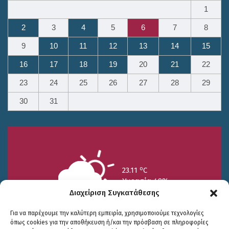
1
2
3
4
5
6
7
8
9
10
11
12
13
14
15
16
17
18
19
20
21
22
23
24
25
26
27
28
29
30
31
o
23.11
C
Υγρασία 49%
Διαχείριση Συγκατάθεσης
Για να παρέχουμε την καλύτερη εμπειρία, χρησιμοποιούμε τεχνολογίες
όπως cookies για την αποθήκευση ή/και την πρόσβαση σε πληροφορίες